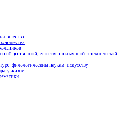
и юношества
и юношества
кольников
 по общественной, естественно-научной и технической
туре, филологическим наукам, искусству
бразу жизни
 тематики