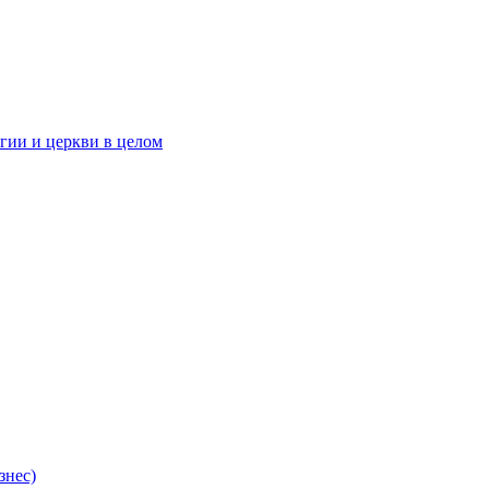
гии и церкви в целом
знес)