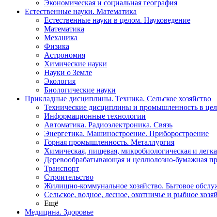
Экономическая и социальная география
Естественные науки. Математика
Естественные науки в целом. Науковедение
Математика
Механика
Физика
Астрономия
Химические науки
Науки о Земле
Экология
Биологические науки
Прикладные дисциплины. Техника. Сельское хозяйство
Технические дисциплины и промышленность в це
Информационные технологии
Автоматика. Радиоэлектроника. Связь
Энергетика. Машиностроение. Приборостроение
Горная промышленность. Металлургия
Химическая, пищевая, микробиологическая и легк
Деревообрабатывающая и целлюлозно-бумажная п
Транспорт
Строительство
Жилищно-коммунальное хозяйство. Бытовое обслу
Сельское, водное, лесное, охотничье и рыбное хозя
Ещё
Медицина. Здоровье