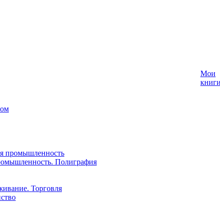
Мои
книг
лом
ая промышленность
ромышленность. Полиграфия
живание. Торговля
йство