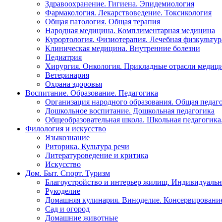
Здравоохранение. Гигиена. Эпидемиология
Фармакология. Лекарствоведение. Токсикология
Общая патология. Общая терапия
Народная медицина. Комплиментарная медицина
Курортология. Физиотерапия. Лечебная физкультур
Клиническая медицина. Внутренние болезни
Педиатрия
Хирургия. Онкология. Прикладные отрасли медиц
Ветеринария
Охрана здоровья
Воспитание. Образование. Педагогика
Организация народного образования. Общая педаг
Дошкольное воспитание. Дошкольная педагогика
Общеобразовательная школа. Школьная педагогика.
Филология и искусство
Языкознание
Риторика. Культура речи
Литературоведение и критика
Искусство
Дом. Быт. Спорт. Туризм
Благоустройство и интерьер жилищ. Индивидуально
Рукоделие
Домашняя кулинария. Виноделие. Консервировани
Сад и огород
Домашние животные