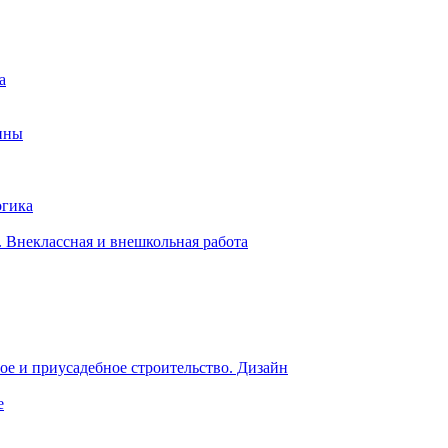
а
ины
огика
 Внеклассная и внешкольная работа
е и приусадебное строительство. Дизайн
е