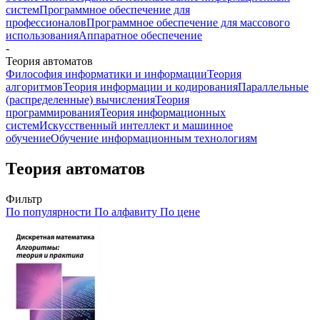
систем
Программное обеспечение для
профессионалов
Программное обеспечение для массового
использования
Аппаратное обеспечение
-
Теория автоматов
Философия информатики и информации
Теория
алгоритмов
Теория информации и кодирования
Параллельные
(распределенные) вычисления
Теория
программирования
Теория информационных
систем
Искусственный интеллект и машинное
обучение
Обучение информационным технологиям
Теория автоматов
Фильтр
По популярности
По алфавиту
По цене