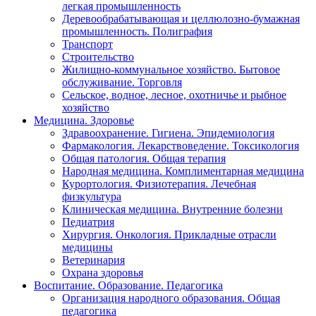
легкая промышленность
Деревообрабатывающая и целлюлозно-бумажная
промышленность. Полиграфия
Транспорт
Строительство
Жилищно-коммунальное хозяйство. Бытовое
обслуживание. Торговля
Сельское, водное, лесное, охотничье и рыбное
хозяйство
Медицина. Здоровье
Здравоохранение. Гигиена. Эпидемиология
Фармакология. Лекарствоведение. Токсикология
Общая патология. Общая терапия
Народная медицина. Комплиментарная медицина
Курортология. Физиотерапия. Лечебная
физкультура
Клиническая медицина. Внутренние болезни
Педиатрия
Хирургия. Онкология. Прикладные отрасли
медицины
Ветеринария
Охрана здоровья
Воспитание. Образование. Педагогика
Организация народного образования. Общая
педагогика