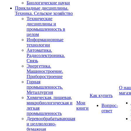
Биологические науки
Прикладные дисциплины.
Техника. Сельское хозяйство
Технические
дисциплины и
промышленность в
целом
Информационные
технологии
Автоматика.
Радиоэлектроника.
Связь
Энергетика.
Машиностроение.
Приборостроение
Горная
промышленность.
О на
Металлургия
магаз
Как купить
Химическая, пищевая,
микробиологическая и
Мои
Вопрос-
легкая
книги
ответ
промышленность
Деревообрабатывающая
и целлюлозно-
бумажная