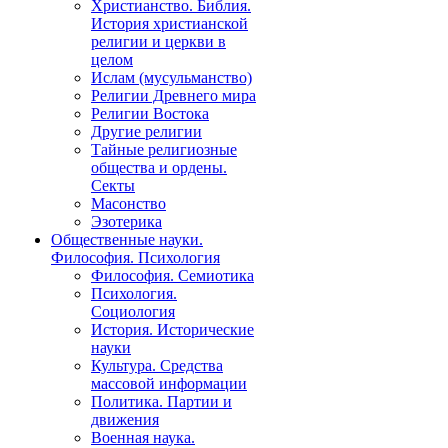
Христианство. Библия.
История христианской
религии и церкви в
целом
Ислам (мусульманство)
Религии Древнего мира
Религии Востока
Другие религии
Тайные религиозные
общества и ордены.
Секты
Масонство
Эзотерика
Общественные науки.
Философия. Психология
Философия. Семиотика
Психология.
Социология
История. Исторические
науки
Культура. Средства
массовой информации
Политика. Партии и
движения
Военная наука.