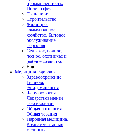
промышленность.
Полиграфия
Транспорт
Строительство
Жилищно-
коммунальное
хозяйство. Бытовое
обслуживание.
Торговля
Сельское, водное,
лесное, охотничье и
рыбное хозяйство
Ещё
Медицина. Здоровье
Здравоохранение.
Гигиена.
Эпидемиология
Фармакология.
Лекарствоведение.
Токсикология
Общая патология.
Общая терапия
Народная медицина.
Комплиментарная
медицина