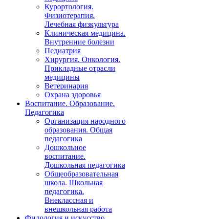
Курортология.
Физиотерапия.
Лечебная физкультура
Клиническая медицина.
Внутренние болезни
Педиатрия
Хирургия. Онкология.
Прикладные отрасли
медицины
Ветеринария
Охрана здоровья
Воспитание. Образование.
Педагогика
Организация народного
образования. Общая
педагогика
Дошкольное
воспитание.
Дошкольная педагогика
Общеобразовательная
школа. Школьная
педагогика.
Внеклассная и
внешкольная работа
Филология и искусство