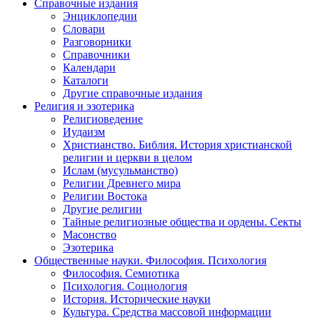
Справочные издания
Энциклопедии
Словари
Разговорники
Справочники
Календари
Каталоги
Другие справочные издания
Религия и эзотерика
Религиоведение
Иудаизм
Христианство. Библия. История христианской
религии и церкви в целом
Ислам (мусульманство)
Религии Древнего мира
Религии Востока
Другие религии
Тайные религиозные общества и ордены. Секты
Масонство
Эзотерика
Общественные науки. Философия. Психология
Философия. Семиотика
Психология. Социология
История. Исторические науки
Культура. Средства массовой информации