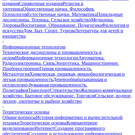
издания
Справочные издания
Религия и
эзотерика
Общественные науки. Философия.
Психология
Естественные науки. Математика
Прикладные
дисциплины. Техника. Сельское хозяйство
Медицина.
Здоровье
Воспитание. Образование. Педагогика
Филология и
искусство
Дом. Быт. Спорт. Туризм
Литература для детей и
юношества
-
Информационные технологии
Технические дисциплины и промышленность в
целом
Информационные технологии
Автоматика.
Радиоэлектроника. Связь
Энергетика. Машиностроение.
Приборостроение
Горная промышленность.
Металлургия
Химическая, пищевая, микробиологическая и
легкая промышленность
Деревообрабатывающая и
целлюлозно-бумажная промышленность.
Полиграфия
Транспорт
Строительство
Жилищно-коммунальное
хозяйство. Бытовое обслуживание. Торговля
Сельское, водное,
лесное, охотничье и рыбное хозяйство
-
Теоретические основы
Общие вопросы
История информатики и вычислительной
техники
Теоретические основы
Компьютерное
моделирование
Интернет
Создание программного
обеспечения
Создание и использование информационных