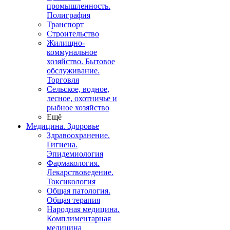
промышленность.
Полиграфия
Транспорт
Строительство
Жилищно-
коммунальное
хозяйство. Бытовое
обслуживание.
Торговля
Сельское, водное,
лесное, охотничье и
рыбное хозяйство
Ещё
Медицина. Здоровье
Здравоохранение.
Гигиена.
Эпидемиология
Фармакология.
Лекарствоведение.
Токсикология
Общая патология.
Общая терапия
Народная медицина.
Комплиментарная
медицина