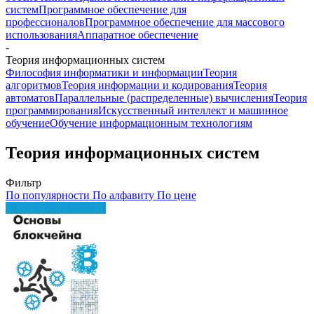
систем
Программное обеспечение для
профессионалов
Программное обеспечение для массового
использования
Аппаратное обеспечение
-
Теория информационных систем
Философия информатики и информации
Теория
алгоритмов
Теория информации и кодирования
Теория
автоматов
Параллельные (распределенные) вычисления
Теория
программирования
Искусственный интеллект и машинное
обучение
Обучение информационным технологиям
Теория информационных систем
Фильтр
По популярности
По алфавиту
По цене