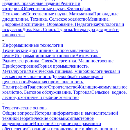
издания
Справочные издания
Религия и
эзотерика
Общественные науки. Философия.
Психология
Естественные науки. Математика
Прикладные
дисциплины. Техника. Сельское хозяйство
Медицина.
Здоровье
Воспитание. Образование. Педагогика
Филология и
искусство
Дом. Быт. Спорт. Туризм
Литература для детей и
юношества
-
Информационные технологии
Технические дисциплины и промышленность в
целом
Информационные технологии
Автоматика.
Радиоэлектроника. Связь
Энергетика. Машиностроение.
Приборостроение
Горная промышленность.
Металлургия
Химическая, пищевая, микробиологическая и
легкая промышленность
Деревообрабатывающая и
целлюлозно-бумажная промышленность.
Полиграфия
Транспорт
Строительство
Жилищно-коммунальное
хозяйство. Бытовое обслуживание. Торговля
Сельское, водное,
лесное, охотничье и рыбное хозяйство
-
Теоретические основы
Общие вопросы
История информатики и вычислительной
техники
Теоретические основы
Компьютерное
моделирование
Интернет
Создание программного
обеспечения
Создание и использование информационных