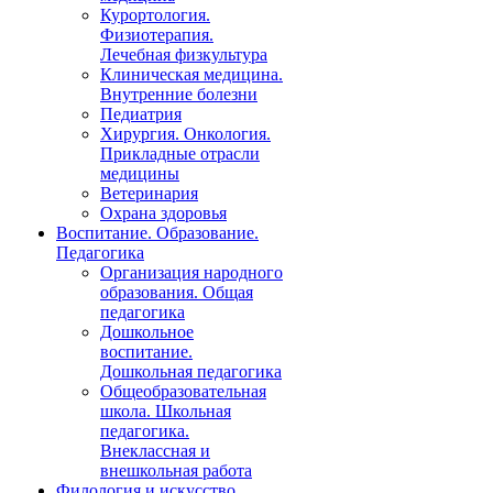
Курортология.
Физиотерапия.
Лечебная физкультура
Клиническая медицина.
Внутренние болезни
Педиатрия
Хирургия. Онкология.
Прикладные отрасли
медицины
Ветеринария
Охрана здоровья
Воспитание. Образование.
Педагогика
Организация народного
образования. Общая
педагогика
Дошкольное
воспитание.
Дошкольная педагогика
Общеобразовательная
школа. Школьная
педагогика.
Внеклассная и
внешкольная работа
Филология и искусство