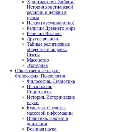
Христианство. Библия.
История христианской
религии и церкви в
целом
Ислам (мусульманство)
Религии Древнего мира
Религии Востока
Другие религии
Тайные религиозные
общества и ордены.
Секты
Масонство
Эзотерика
Общественные науки.
Философия. Психология
Философия. Семиотика
Психология.
Социология
История. Исторические
науки
Культура. Средства
массовой информации
Политика. Партии и
движения
Военная наука.