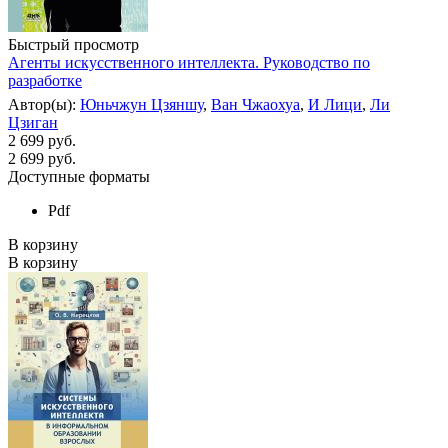
Быстрый просмотр
Агенты искусственного интеллекта. Руководство по
разработке
Автор(ы):
Юньчжун Цзяншу
,
Ван Чжаохуа
,
И Лици
,
Ли
Цзиган
2 699 руб.
2 699
руб.
Доступные форматы
Pdf
В корзину
В корзину