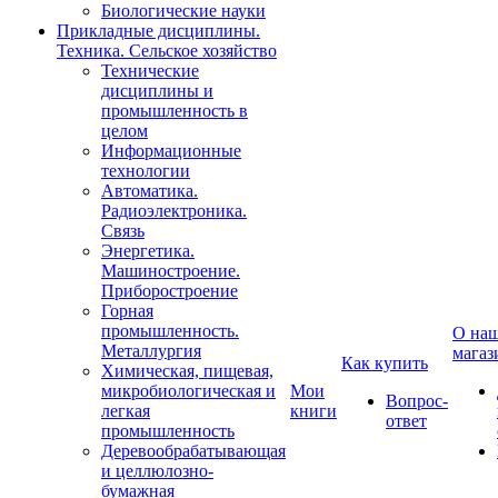
Биологические науки
Прикладные дисциплины.
Техника. Сельское хозяйство
Технические
дисциплины и
промышленность в
целом
Информационные
технологии
Автоматика.
Радиоэлектроника.
Связь
Энергетика.
Машиностроение.
Приборостроение
Горная
промышленность.
О на
Металлургия
магаз
Как купить
Химическая, пищевая,
микробиологическая и
Мои
Вопрос-
легкая
книги
ответ
промышленность
Деревообрабатывающая
и целлюлозно-
бумажная