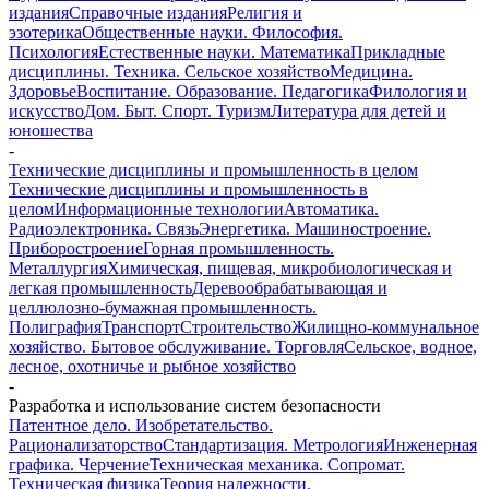
издания
Справочные издания
Религия и
эзотерика
Общественные науки. Философия.
Психология
Естественные науки. Математика
Прикладные
дисциплины. Техника. Сельское хозяйство
Медицина.
Здоровье
Воспитание. Образование. Педагогика
Филология и
искусство
Дом. Быт. Спорт. Туризм
Литература для детей и
юношества
-
Технические дисциплины и промышленность в целом
Технические дисциплины и промышленность в
целом
Информационные технологии
Автоматика.
Радиоэлектроника. Связь
Энергетика. Машиностроение.
Приборостроение
Горная промышленность.
Металлургия
Химическая, пищевая, микробиологическая и
легкая промышленность
Деревообрабатывающая и
целлюлозно-бумажная промышленность.
Полиграфия
Транспорт
Строительство
Жилищно-коммунальное
хозяйство. Бытовое обслуживание. Торговля
Сельское, водное,
лесное, охотничье и рыбное хозяйство
-
Разработка и использование систем безопасности
Патентное дело. Изобретательство.
Рационализаторство
Стандартизация. Метрология
Инженерная
графика. Черчение
Техническая механика. Сопромат.
Техническая физика
Теория надежности.