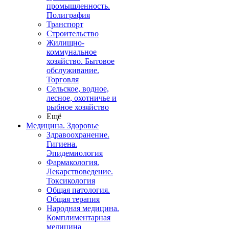
промышленность.
Полиграфия
Транспорт
Строительство
Жилищно-
коммунальное
хозяйство. Бытовое
обслуживание.
Торговля
Сельское, водное,
лесное, охотничье и
рыбное хозяйство
Ещё
Медицина. Здоровье
Здравоохранение.
Гигиена.
Эпидемиология
Фармакология.
Лекарствоведение.
Токсикология
Общая патология.
Общая терапия
Народная медицина.
Комплиментарная
медицина