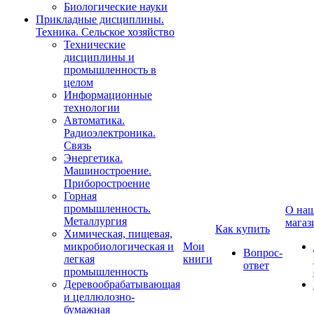
Биологические науки
Прикладные дисциплины.
Техника. Сельское хозяйство
Технические
дисциплины и
промышленность в
целом
Информационные
технологии
Автоматика.
Радиоэлектроника.
Связь
Энергетика.
Машиностроение.
Приборостроение
Горная
промышленность.
О на
Металлургия
магаз
Как купить
Химическая, пищевая,
микробиологическая и
Мои
Вопрос-
легкая
книги
ответ
промышленность
Деревообрабатывающая
и целлюлозно-
бумажная