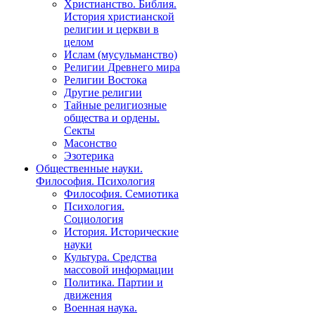
Христианство. Библия.
История христианской
религии и церкви в
целом
Ислам (мусульманство)
Религии Древнего мира
Религии Востока
Другие религии
Тайные религиозные
общества и ордены.
Секты
Масонство
Эзотерика
Общественные науки.
Философия. Психология
Философия. Семиотика
Психология.
Социология
История. Исторические
науки
Культура. Средства
массовой информации
Политика. Партии и
движения
Военная наука.