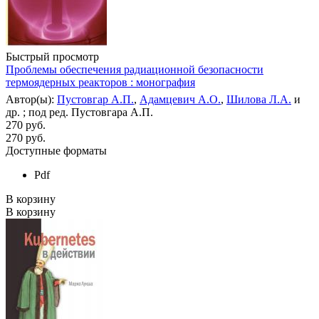
Быстрый просмотр
Проблемы обеспечения радиационной безопасности
термоядерных реакторов : монография
Автор(ы):
Пустовгар А.П.
,
Адамцевич А.О.
,
Шилова Л.А.
и
др. ; под ред. Пустовгара А.П.
270 руб.
270
руб.
Доступные форматы
Pdf
В корзину
В корзину