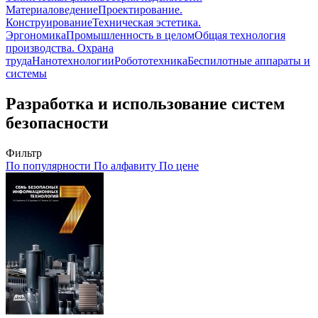
Материаловедение
Проектирование.
Конструирование
Техническая эстетика.
Эргономика
Промышленность в целом
Общая технология
производства. Охрана
труда
Нанотехнологии
Робототехника
Беспилотные аппараты и
системы
Разработка и использование систем
безопасности
Фильтр
По популярности
По алфавиту
По цене