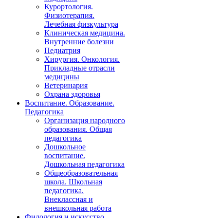
Курортология.
Физиотерапия.
Лечебная физкультура
Клиническая медицина.
Внутренние болезни
Педиатрия
Хирургия. Онкология.
Прикладные отрасли
медицины
Ветеринария
Охрана здоровья
Воспитание. Образование.
Педагогика
Организация народного
образования. Общая
педагогика
Дошкольное
воспитание.
Дошкольная педагогика
Общеобразовательная
школа. Школьная
педагогика.
Внеклассная и
внешкольная работа
Филология и искусство