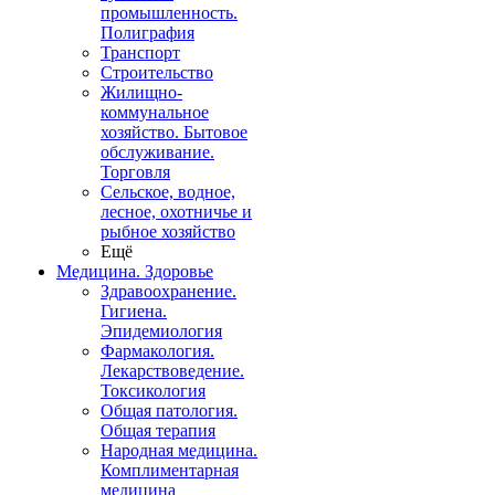
промышленность.
Полиграфия
Транспорт
Строительство
Жилищно-
коммунальное
хозяйство. Бытовое
обслуживание.
Торговля
Сельское, водное,
лесное, охотничье и
рыбное хозяйство
Ещё
Медицина. Здоровье
Здравоохранение.
Гигиена.
Эпидемиология
Фармакология.
Лекарствоведение.
Токсикология
Общая патология.
Общая терапия
Народная медицина.
Комплиментарная
медицина