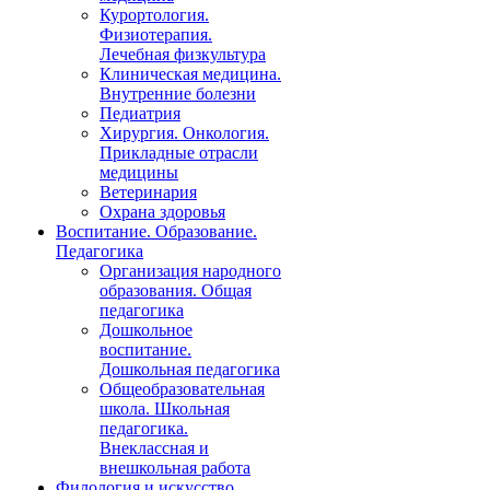
Курортология.
Физиотерапия.
Лечебная физкультура
Клиническая медицина.
Внутренние болезни
Педиатрия
Хирургия. Онкология.
Прикладные отрасли
медицины
Ветеринария
Охрана здоровья
Воспитание. Образование.
Педагогика
Организация народного
образования. Общая
педагогика
Дошкольное
воспитание.
Дошкольная педагогика
Общеобразовательная
школа. Школьная
педагогика.
Внеклассная и
внешкольная работа
Филология и искусство