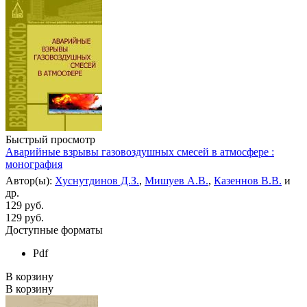
Быстрый просмотр
Аварийные взрывы газовоздушных смесей в атмосфере :
монография
Автор(ы):
Хуснутдинов Д.З.
,
Мишуев А.В.
,
Казеннов В.В.
и
др.
129 руб.
129
руб.
Доступные форматы
Pdf
В корзину
В корзину