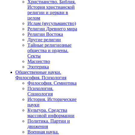
Христианство. Библия.
История христианской
религии и церкви в
целом
Ислам (мусульманство)
Религии Древнего мира
Религии Востока
Другие религии
Тайные религиозные
общества и ордены.
Секты
Масонство
Эзотерика
Общественные науки.
Философия. Психология
Философия. Семиотика
Психология.
Социология
История. Исторические
науки
Культура. Средства
массовой информации
Политика. Партии и
движения
Военная наука.