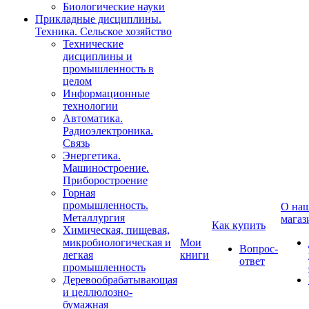
Биологические науки
Прикладные дисциплины.
Техника. Сельское хозяйство
Технические
дисциплины и
промышленность в
целом
Информационные
технологии
Автоматика.
Радиоэлектроника.
Связь
Энергетика.
Машиностроение.
Приборостроение
Горная
промышленность.
О на
Металлургия
магаз
Как купить
Химическая, пищевая,
микробиологическая и
Мои
Вопрос-
легкая
книги
ответ
промышленность
Деревообрабатывающая
и целлюлозно-
бумажная