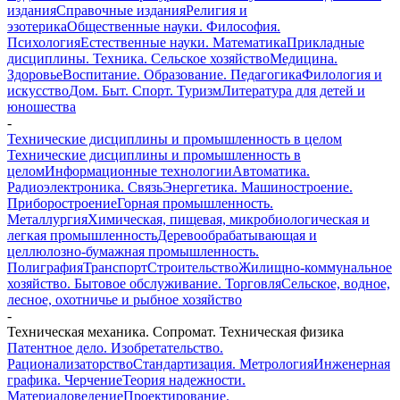
издания
Справочные издания
Религия и
эзотерика
Общественные науки. Философия.
Психология
Естественные науки. Математика
Прикладные
дисциплины. Техника. Сельское хозяйство
Медицина.
Здоровье
Воспитание. Образование. Педагогика
Филология и
искусство
Дом. Быт. Спорт. Туризм
Литература для детей и
юношества
-
Технические дисциплины и промышленность в целом
Технические дисциплины и промышленность в
целом
Информационные технологии
Автоматика.
Радиоэлектроника. Связь
Энергетика. Машиностроение.
Приборостроение
Горная промышленность.
Металлургия
Химическая, пищевая, микробиологическая и
легкая промышленность
Деревообрабатывающая и
целлюлозно-бумажная промышленность.
Полиграфия
Транспорт
Строительство
Жилищно-коммунальное
хозяйство. Бытовое обслуживание. Торговля
Сельское, водное,
лесное, охотничье и рыбное хозяйство
-
Техническая механика. Сопромат. Техническая физика
Патентное дело. Изобретательство.
Рационализаторство
Стандартизация. Метрология
Инженерная
графика. Черчение
Теория надежности.
Материаловедение
Проектирование.