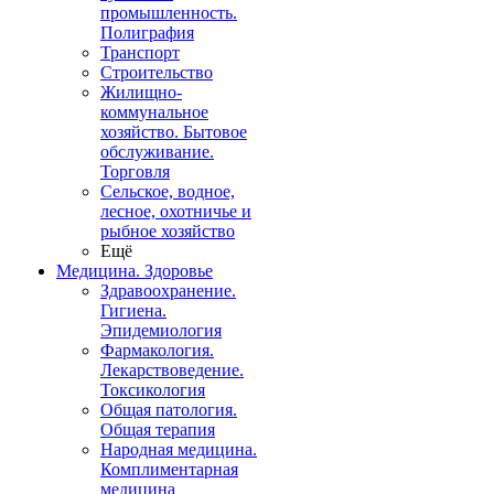
промышленность.
Полиграфия
Транспорт
Строительство
Жилищно-
коммунальное
хозяйство. Бытовое
обслуживание.
Торговля
Сельское, водное,
лесное, охотничье и
рыбное хозяйство
Ещё
Медицина. Здоровье
Здравоохранение.
Гигиена.
Эпидемиология
Фармакология.
Лекарствоведение.
Токсикология
Общая патология.
Общая терапия
Народная медицина.
Комплиментарная
медицина