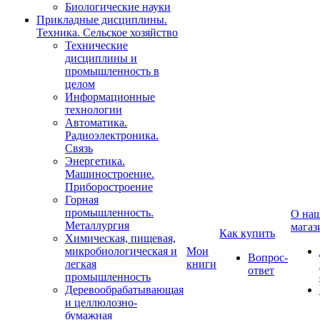
Биологические науки
Прикладные дисциплины.
Техника. Сельское хозяйство
Технические
дисциплины и
промышленность в
целом
Информационные
технологии
Автоматика.
Радиоэлектроника.
Связь
Энергетика.
Машиностроение.
Приборостроение
Горная
промышленность.
О на
Металлургия
магаз
Как купить
Химическая, пищевая,
микробиологическая и
Мои
Вопрос-
легкая
книги
ответ
промышленность
Деревообрабатывающая
и целлюлозно-
бумажная