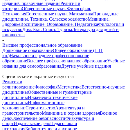
издания
Справочные издания
Религия и
эзотерика
Общественные науки. Философия.
Психология
Естественные науки. Математика
Прикладные
дисциплины. Техника. Сельское хозяйство
Медицина.
Здоровье
Воспитание. Образование. Педагогика
Филология и
искусство
Дом. Быт. Спорт. Туризм
Литература для детей и
юношества
-
Высшее профессиональное образование
Дошкольное образование
Общее образование (1-11
кл.)
Начальное и среднее профессиональное
образование
Высшее профессиональное образование
Учебные
издания для самообразования
Другие учебные издания
-
Сценические и экранные искусства
Религия и
религиоведение
Философия
Математика
Естественно-научные
дисциплины
Общественные и гуманитарные
дисциплины
Инженерно-технические
дисциплины
Информационные
технологии
Строительство
Архитектура и
градостроительство
Медицина и охрана здоровья
Военное
дело
Обеспечение безопасности
Физкультура и
спорт
Издательское дело
Педагогика и
психология
Библиотечное и архивное