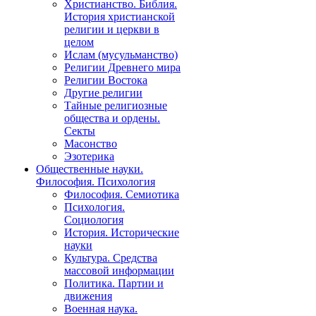
Христианство. Библия.
История христианской
религии и церкви в
целом
Ислам (мусульманство)
Религии Древнего мира
Религии Востока
Другие религии
Тайные религиозные
общества и ордены.
Секты
Масонство
Эзотерика
Общественные науки.
Философия. Психология
Философия. Семиотика
Психология.
Социология
История. Исторические
науки
Культура. Средства
массовой информации
Политика. Партии и
движения
Военная наука.