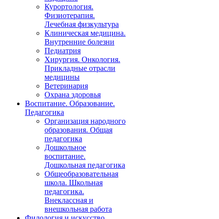
Курортология.
Физиотерапия.
Лечебная физкультура
Клиническая медицина.
Внутренние болезни
Педиатрия
Хирургия. Онкология.
Прикладные отрасли
медицины
Ветеринария
Охрана здоровья
Воспитание. Образование.
Педагогика
Организация народного
образования. Общая
педагогика
Дошкольное
воспитание.
Дошкольная педагогика
Общеобразовательная
школа. Школьная
педагогика.
Внеклассная и
внешкольная работа
Филология и искусство