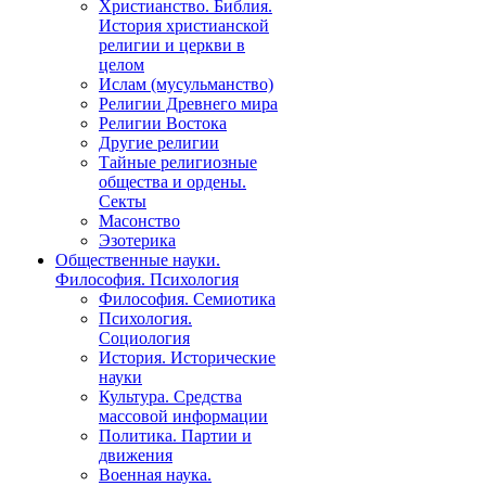
Христианство. Библия.
История христианской
религии и церкви в
целом
Ислам (мусульманство)
Религии Древнего мира
Религии Востока
Другие религии
Тайные религиозные
общества и ордены.
Секты
Масонство
Эзотерика
Общественные науки.
Философия. Психология
Философия. Семиотика
Психология.
Социология
История. Исторические
науки
Культура. Средства
массовой информации
Политика. Партии и
движения
Военная наука.