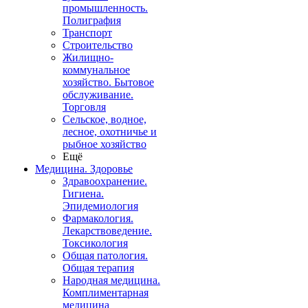
промышленность.
Полиграфия
Транспорт
Строительство
Жилищно-
коммунальное
хозяйство. Бытовое
обслуживание.
Торговля
Сельское, водное,
лесное, охотничье и
рыбное хозяйство
Ещё
Медицина. Здоровье
Здравоохранение.
Гигиена.
Эпидемиология
Фармакология.
Лекарствоведение.
Токсикология
Общая патология.
Общая терапия
Народная медицина.
Комплиментарная
медицина