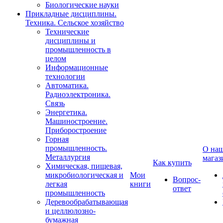
Биологические науки
Прикладные дисциплины.
Техника. Сельское хозяйство
Технические
дисциплины и
промышленность в
целом
Информационные
технологии
Автоматика.
Радиоэлектроника.
Связь
Энергетика.
Машиностроение.
Приборостроение
Горная
промышленность.
О на
Металлургия
магаз
Как купить
Химическая, пищевая,
микробиологическая и
Мои
Вопрос-
легкая
книги
ответ
промышленность
Деревообрабатывающая
и целлюлозно-
бумажная