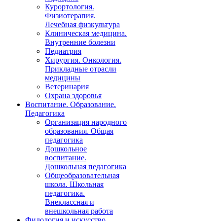
Курортология.
Физиотерапия.
Лечебная физкультура
Клиническая медицина.
Внутренние болезни
Педиатрия
Хирургия. Онкология.
Прикладные отрасли
медицины
Ветеринария
Охрана здоровья
Воспитание. Образование.
Педагогика
Организация народного
образования. Общая
педагогика
Дошкольное
воспитание.
Дошкольная педагогика
Общеобразовательная
школа. Школьная
педагогика.
Внеклассная и
внешкольная работа
Филология и искусство