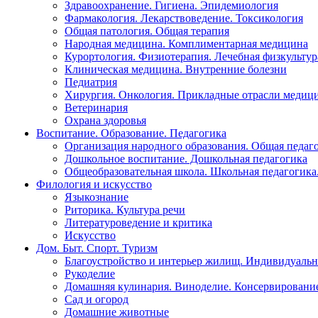
Здравоохранение. Гигиена. Эпидемиология
Фармакология. Лекарствоведение. Токсикология
Общая патология. Общая терапия
Народная медицина. Комплиментарная медицина
Курортология. Физиотерапия. Лечебная физкультур
Клиническая медицина. Внутренние болезни
Педиатрия
Хирургия. Онкология. Прикладные отрасли медиц
Ветеринария
Охрана здоровья
Воспитание. Образование. Педагогика
Организация народного образования. Общая педаг
Дошкольное воспитание. Дошкольная педагогика
Общеобразовательная школа. Школьная педагогика.
Филология и искусство
Языкознание
Риторика. Культура речи
Литературоведение и критика
Искусство
Дом. Быт. Спорт. Туризм
Благоустройство и интерьер жилищ. Индивидуально
Рукоделие
Домашняя кулинария. Виноделие. Консервировани
Сад и огород
Домашние животные