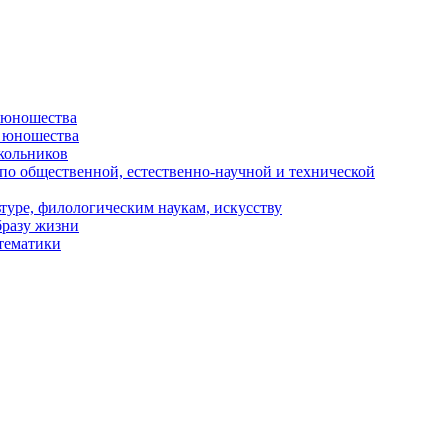
и юношества
и юношества
кольников
 по общественной, естественно-научной и технической
туре, филологическим наукам, искусству
бразу жизни
 тематики