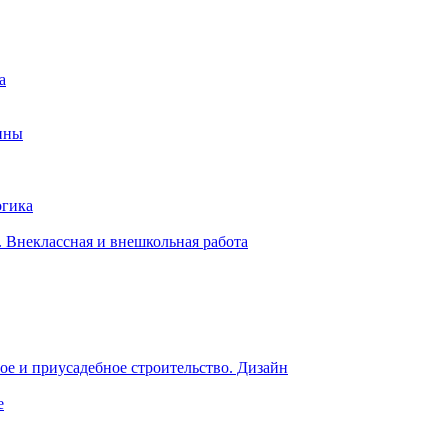
а
ины
огика
 Внеклассная и внешкольная работа
е и приусадебное строительство. Дизайн
е