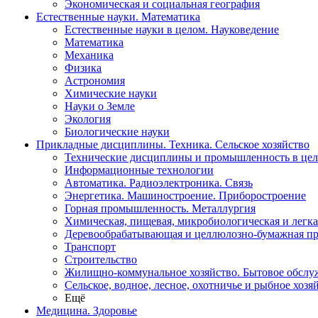
Экономическая и социальная география
Естественные науки. Математика
Естественные науки в целом. Науковедение
Математика
Механика
Физика
Астрономия
Химические науки
Науки о Земле
Экология
Биологические науки
Прикладные дисциплины. Техника. Сельское хозяйство
Технические дисциплины и промышленность в це
Информационные технологии
Автоматика. Радиоэлектроника. Связь
Энергетика. Машиностроение. Приборостроение
Горная промышленность. Металлургия
Химическая, пищевая, микробиологическая и легк
Деревообрабатывающая и целлюлозно-бумажная п
Транспорт
Строительство
Жилищно-коммунальное хозяйство. Бытовое обслу
Сельское, водное, лесное, охотничье и рыбное хозя
Ещё
Медицина. Здоровье