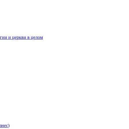
гии и церкви в целом
знес)