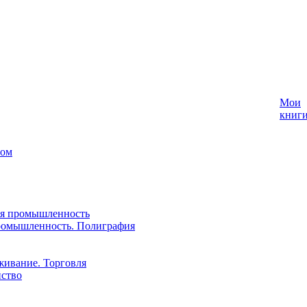
Мои
книг
лом
ая промышленность
ромышленность. Полиграфия
живание. Торговля
йство