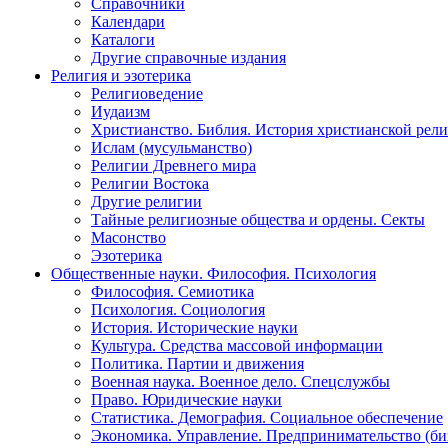
Справочники
Календари
Каталоги
Другие справочные издания
Религия и эзотерика
Религиоведение
Иудаизм
Христианство. Библия. История христианской рели
Ислам (мусульманство)
Религии Древнего мира
Религии Востока
Другие религии
Тайные религиозные общества и ордены. Секты
Масонство
Эзотерика
Общественные науки. Философия. Психология
Философия. Семиотика
Психология. Социология
История. Исторические науки
Культура. Средства массовой информации
Политика. Партии и движения
Военная наука. Военное дело. Спецслужбы
Право. Юридические науки
Статистика. Демография. Социальное обеспечение
Экономика. Управление. Предпринимательство (би