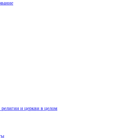
ование
 религии и церкви в целом
ты