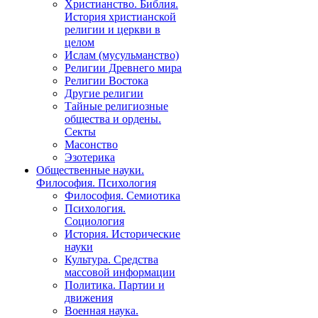
Христианство. Библия.
История христианской
религии и церкви в
целом
Ислам (мусульманство)
Религии Древнего мира
Религии Востока
Другие религии
Тайные религиозные
общества и ордены.
Секты
Масонство
Эзотерика
Общественные науки.
Философия. Психология
Философия. Семиотика
Психология.
Социология
История. Исторические
науки
Культура. Средства
массовой информации
Политика. Партии и
движения
Военная наука.