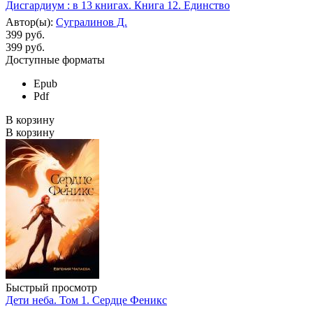
Дисгардиум : в 13 книгах. Книга 12. Единство
Автор(ы):
Сугралинов Д.
399 руб.
399
руб.
Доступные форматы
Epub
Pdf
В корзину
В корзину
Быстрый просмотр
Дети неба. Том 1. Сердце Феникс