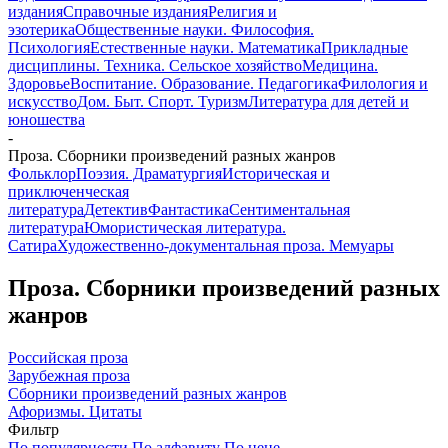
издания
Справочные издания
Религия и
эзотерика
Общественные науки. Философия.
Психология
Естественные науки. Математика
Прикладные
дисциплины. Техника. Сельское хозяйство
Медицина.
Здоровье
Воспитание. Образование. Педагогика
Филология и
искусство
Дом. Быт. Спорт. Туризм
Литература для детей и
юношества
-
Проза. Сборники произведений разных жанров
Фольклор
Поэзия. Драматургия
Историческая и
приключенческая
литература
Детектив
Фантастика
Сентиментальная
литература
Юмористическая литература.
Сатира
Художественно-документальная проза. Мемуары
Проза. Сборники произведений разных
жанров
Российская проза
Зарубежная проза
Сборники произведений разных жанров
Афоризмы. Цитаты
Фильтр
По популярности
По алфавиту
По цене