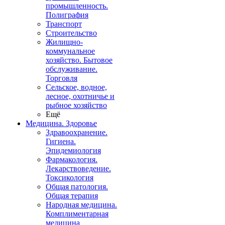
промышленность.
Полиграфия
Транспорт
Строительство
Жилищно-
коммунальное
хозяйство. Бытовое
обслуживание.
Торговля
Сельское, водное,
лесное, охотничье и
рыбное хозяйство
Ещё
Медицина. Здоровье
Здравоохранение.
Гигиена.
Эпидемиология
Фармакология.
Лекарствоведение.
Токсикология
Общая патология.
Общая терапия
Народная медицина.
Комплиментарная
медицина