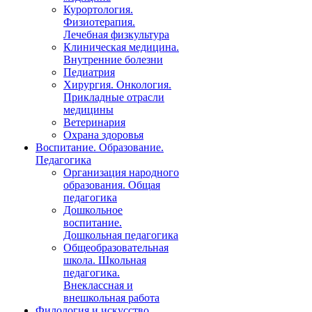
Курортология.
Физиотерапия.
Лечебная физкультура
Клиническая медицина.
Внутренние болезни
Педиатрия
Хирургия. Онкология.
Прикладные отрасли
медицины
Ветеринария
Охрана здоровья
Воспитание. Образование.
Педагогика
Организация народного
образования. Общая
педагогика
Дошкольное
воспитание.
Дошкольная педагогика
Общеобразовательная
школа. Школьная
педагогика.
Внеклассная и
внешкольная работа
Филология и искусство