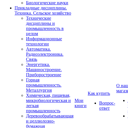
Биологические науки
Прикладные дисциплины.
Техника. Сельское хозяйство
Технические
дисциплины и
промышленность в
целом
Информационные
технологии
Автоматика.
Радиоэлектроника.
Связь
Энергетика.
Машиностроение.
Приборостроение
Горная
промышленность.
О на
Металлургия
магаз
Как купить
Химическая, пищевая,
микробиологическая и
Мои
Вопрос-
легкая
книги
ответ
промышленность
Деревообрабатывающая
и целлюлозно-
бумажная