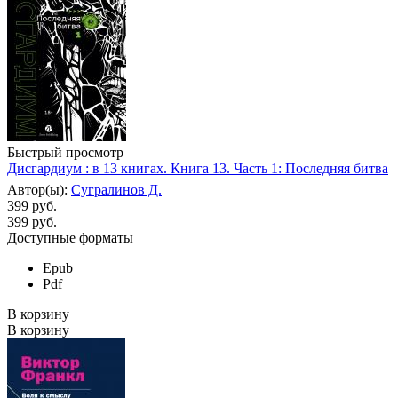
Быстрый просмотр
Дисгардиум : в 13 книгах. Книга 13. Часть 1: Последняя битва
Автор(ы):
Сугралинов Д.
399 руб.
399
руб.
Доступные форматы
Epub
Pdf
В корзину
В корзину