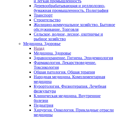
и легкая промышленность
Деревообрабатывающая и целлюлозно-
бумажная промышленность. Полиграфия
Транспорт
Строительство
Жилищно-коммунальное хозяйство. Бытовое
обслуживание. Торговля
Сельское, водное, лесное, охотничье и
рыбное хозяйство
Медицина. Здоровье
Назад
Медицина. Здоровье
Здравоохранение. Гигиена. Эпидемиология
Фармакология. Лекарствоведение.
Токсикология
Общая патология. Общая терапия
Народная медицина. Комплиментарная
медицина
Курортология. Физиотерапия. Лечебная
физкультура
Клиническая медицина. Внутренние
болезни
Педиатрия
Хирургия. Онкология. Прикладные отрасли
медицины