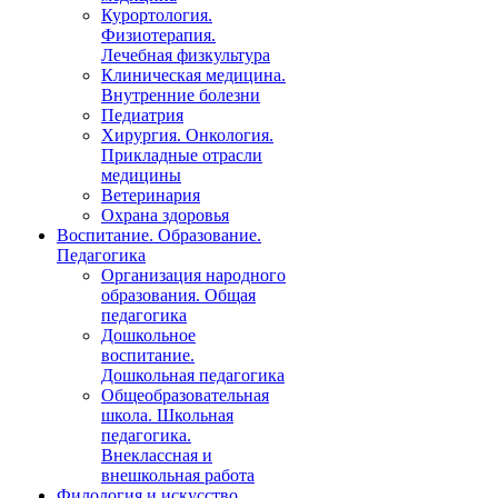
Курортология.
Физиотерапия.
Лечебная физкультура
Клиническая медицина.
Внутренние болезни
Педиатрия
Хирургия. Онкология.
Прикладные отрасли
медицины
Ветеринария
Охрана здоровья
Воспитание. Образование.
Педагогика
Организация народного
образования. Общая
педагогика
Дошкольное
воспитание.
Дошкольная педагогика
Общеобразовательная
школа. Школьная
педагогика.
Внеклассная и
внешкольная работа
Филология и искусство