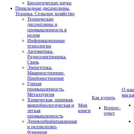
Биологические науки
Прикладные дисциплины.
Техника. Сельское хозяйство
Технические
дисциплины и
промышленность в
целом
Информационные
технологии
Автоматика.
Радиоэлектроника.
Связь
Энергетика.
Машиностроение.
Приборостроение
Горная
промышленность.
О на
Металлургия
магаз
Как купить
Химическая, пищевая,
микробиологическая и
Мои
Вопрос-
легкая
книги
ответ
промышленность
Деревообрабатывающая
и целлюлозно-
бумажная