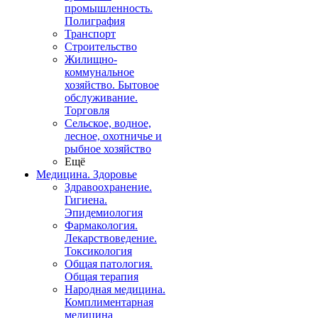
промышленность.
Полиграфия
Транспорт
Строительство
Жилищно-
коммунальное
хозяйство. Бытовое
обслуживание.
Торговля
Сельское, водное,
лесное, охотничье и
рыбное хозяйство
Ещё
Медицина. Здоровье
Здравоохранение.
Гигиена.
Эпидемиология
Фармакология.
Лекарствоведение.
Токсикология
Общая патология.
Общая терапия
Народная медицина.
Комплиментарная
медицина