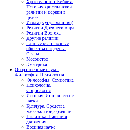
Христианство. Библия.
История христианской
религии и церкви в
целом
Ислам (мусульманство)
Религии Древнего мира
Религии Востока
Другие религии
Тайные религиозные
общества и ордены.
Секты
Масонство
Эзотерика
Общественные науки.
Философия. Психология
Философия. Семиотика
Психология.
Социология
История. Исторические
науки
Культура. Средства
массовой информации
Политика. Партии и
движения
Военная наука.