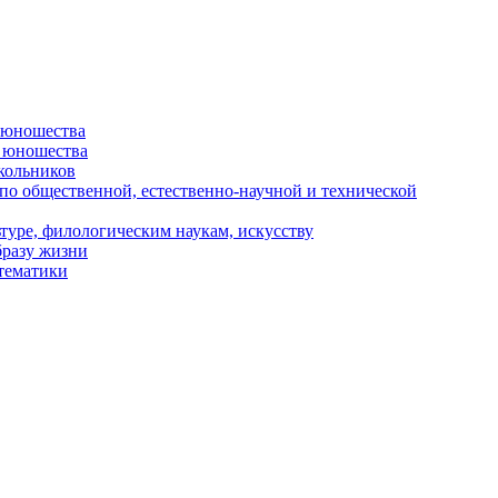
и юношества
и юношества
кольников
 по общественной, естественно-научной и технической
туре, филологическим наукам, искусству
бразу жизни
 тематики