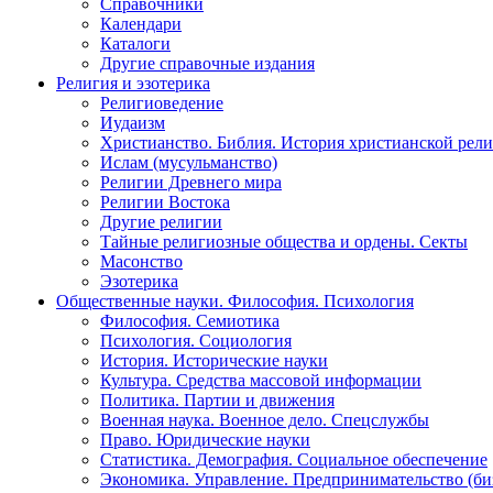
Справочники
Календари
Каталоги
Другие справочные издания
Религия и эзотерика
Религиоведение
Иудаизм
Христианство. Библия. История христианской рели
Ислам (мусульманство)
Религии Древнего мира
Религии Востока
Другие религии
Тайные религиозные общества и ордены. Секты
Масонство
Эзотерика
Общественные науки. Философия. Психология
Философия. Семиотика
Психология. Социология
История. Исторические науки
Культура. Средства массовой информации
Политика. Партии и движения
Военная наука. Военное дело. Спецслужбы
Право. Юридические науки
Статистика. Демография. Социальное обеспечение
Экономика. Управление. Предпринимательство (би