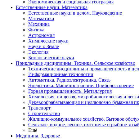
Экономическая и социальная география
Естественные науки. Математика
Естественные науки в целом. Науковедение
Математика
Механика
Физика
Астрономия
Химические науки
Науки о Земле
Экология
Биологические науки
Прикладные дисциплины. Техника. Сельское хозяйство
Технические дисциплины и промышленность в це
Информационные технологии
Автоматика. Радиоэлектроника. Связь
Энергетика. Машиностроение. Приборостроение
Горная промышленность. Металлургия
Химическая, пищевая, микробиологическая и легк
Деревообрабатывающая и целлюлозно-бумажная п
Транспорт
Строительство
Жилищно-коммунальное хозяйство. Бытовое обслу
Сельское, водное, лесное, охотничье и рыбное хозя
Ещё
Медицина. Здоровье