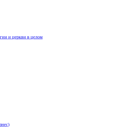
гии и церкви в целом
знес)