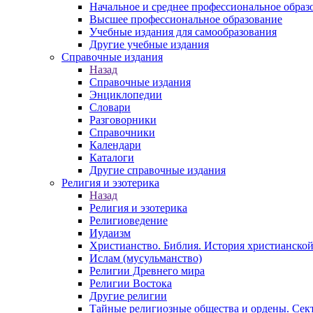
Начальное и среднее профессиональное образ
Высшее профессиональное образование
Учебные издания для самообразования
Другие учебные издания
Справочные издания
Назад
Справочные издания
Энциклопедии
Словари
Разговорники
Справочники
Календари
Каталоги
Другие справочные издания
Религия и эзотерика
Назад
Религия и эзотерика
Религиоведение
Иудаизм
Христианство. Библия. История христианской
Ислам (мусульманство)
Религии Древнего мира
Религии Востока
Другие религии
Тайные религиозные общества и ордены. Сек