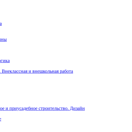
а
ины
огика
 Внеклассная и внешкольная работа
е и приусадебное строительство. Дизайн
е