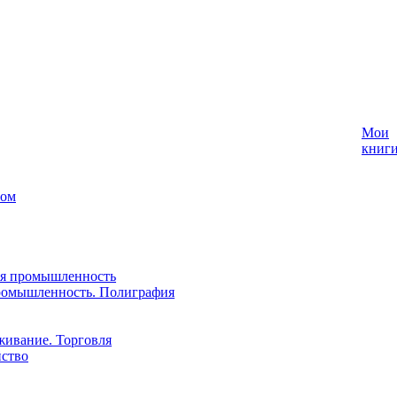
Мои
книг
лом
ая промышленность
ромышленность. Полиграфия
живание. Торговля
йство