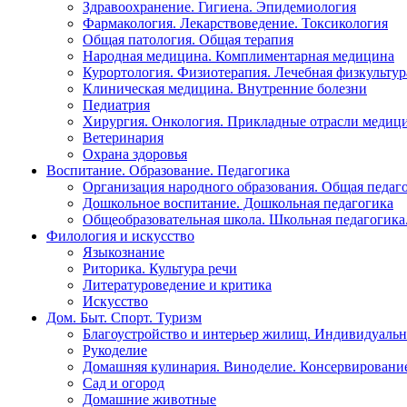
Здравоохранение. Гигиена. Эпидемиология
Фармакология. Лекарствоведение. Токсикология
Общая патология. Общая терапия
Народная медицина. Комплиментарная медицина
Курортология. Физиотерапия. Лечебная физкультур
Клиническая медицина. Внутренние болезни
Педиатрия
Хирургия. Онкология. Прикладные отрасли медиц
Ветеринария
Охрана здоровья
Воспитание. Образование. Педагогика
Организация народного образования. Общая педаг
Дошкольное воспитание. Дошкольная педагогика
Общеобразовательная школа. Школьная педагогика.
Филология и искусство
Языкознание
Риторика. Культура речи
Литературоведение и критика
Искусство
Дом. Быт. Спорт. Туризм
Благоустройство и интерьер жилищ. Индивидуально
Рукоделие
Домашняя кулинария. Виноделие. Консервировани
Сад и огород
Домашние животные