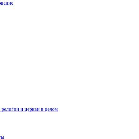
ование
 религии и церкви в целом
ты