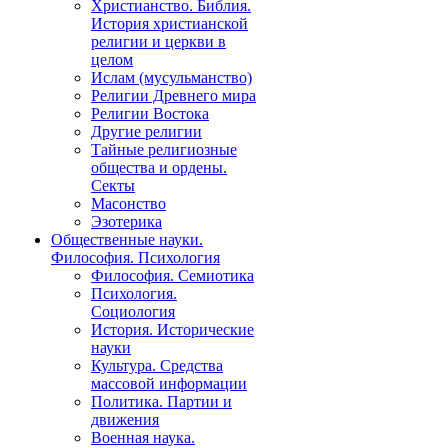
Христианство. Библия.
История христианской
религии и церкви в
целом
Ислам (мусульманство)
Религии Древнего мира
Религии Востока
Другие религии
Тайные религиозные
общества и ордены.
Секты
Масонство
Эзотерика
Общественные науки.
Философия. Психология
Философия. Семиотика
Психология.
Социология
История. Исторические
науки
Культура. Средства
массовой информации
Политика. Партии и
движения
Военная наука.