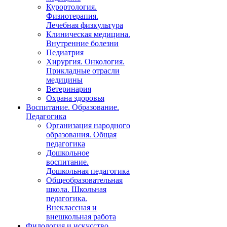
Курортология.
Физиотерапия.
Лечебная физкультура
Клиническая медицина.
Внутренние болезни
Педиатрия
Хирургия. Онкология.
Прикладные отрасли
медицины
Ветеринария
Охрана здоровья
Воспитание. Образование.
Педагогика
Организация народного
образования. Общая
педагогика
Дошкольное
воспитание.
Дошкольная педагогика
Общеобразовательная
школа. Школьная
педагогика.
Внеклассная и
внешкольная работа
Филология и искусство