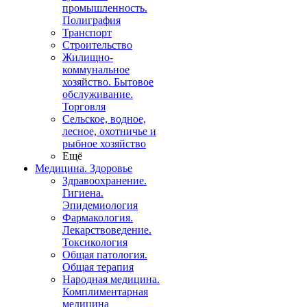
промышленность.
Полиграфия
Транспорт
Строительство
Жилищно-
коммунальное
хозяйство. Бытовое
обслуживание.
Торговля
Сельское, водное,
лесное, охотничье и
рыбное хозяйство
Ещё
Медицина. Здоровье
Здравоохранение.
Гигиена.
Эпидемиология
Фармакология.
Лекарствоведение.
Токсикология
Общая патология.
Общая терапия
Народная медицина.
Комплиментарная
медицина