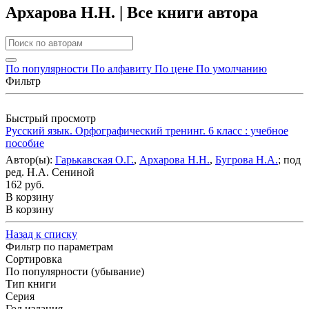
Архарова Н.Н. | Все книги автора
По популярности
По алфавиту
По цене
По умолчанию
Фильтр
Быстрый просмотр
Русский язык. Орфографический тренинг. 6 класс : учебное
пособие
Автор(ы):
Гарькавская О.Г.
,
Архарова Н.Н.
,
Бугрова Н.А.
; под
ред. Н.А. Сениной
162 руб.
В корзину
В корзину
Назад к списку
Фильтр по параметрам
Сортировка
По популярности (убывание)
Тип книги
Серия
Год издания