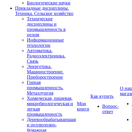
Биологические науки
Прикладные дисциплины.
Техника. Сельское хозяйство
Технические
дисциплины и
промышленность в
целом
Информационные
технологии
Автоматика.
Радиоэлектроника.
Связь
Энергетика.
Машиностроение.
Приборостроение
Горная
промышленность.
О на
Металлургия
магаз
Как купить
Химическая, пищевая,
микробиологическая и
Мои
Вопрос-
легкая
книги
ответ
промышленность
Деревообрабатывающая
и целлюлозно-
бумажная