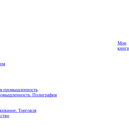
Мои
книг
лом
ая промышленность
ромышленность. Полиграфия
живание. Торговля
йство