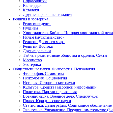
Справочники
Календари
Каталоги
Другие справочные издания
Религия и эзотерика
Религиоведение
Иудаизм
Христианство. Библия. История христианской рели
Ислам (мусульманство)
Религии Древнего мира
Религии Востока
Другие религии
Тайные религиозные общества и ордены. Секты
Масонство
Эзотерика
Общественные науки. Философия. Психология
Философия. Семиотика
Психология. Социология
История. Исторические науки
Культура. Средства массовой информации
Политика. Партии и движения
Военная наука. Военное дело. Спецслужбы
Право. Юридические науки
Статистика. Демография. Социальное обеспечение
Экономика. Управление. Предпринимательство (би