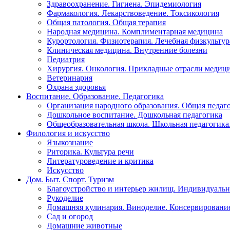
Здравоохранение. Гигиена. Эпидемиология
Фармакология. Лекарствоведение. Токсикология
Общая патология. Общая терапия
Народная медицина. Комплиментарная медицина
Курортология. Физиотерапия. Лечебная физкультур
Клиническая медицина. Внутренние болезни
Педиатрия
Хирургия. Онкология. Прикладные отрасли медиц
Ветеринария
Охрана здоровья
Воспитание. Образование. Педагогика
Организация народного образования. Общая педаг
Дошкольное воспитание. Дошкольная педагогика
Общеобразовательная школа. Школьная педагогика.
Филология и искусство
Языкознание
Риторика. Культура речи
Литературоведение и критика
Искусство
Дом. Быт. Спорт. Туризм
Благоустройство и интерьер жилищ. Индивидуально
Рукоделие
Домашняя кулинария. Виноделие. Консервировани
Сад и огород
Домашние животные