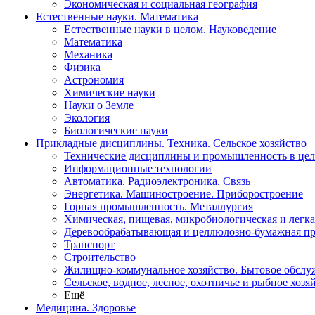
Экономическая и социальная география
Естественные науки. Математика
Естественные науки в целом. Науковедение
Математика
Механика
Физика
Астрономия
Химические науки
Науки о Земле
Экология
Биологические науки
Прикладные дисциплины. Техника. Сельское хозяйство
Технические дисциплины и промышленность в це
Информационные технологии
Автоматика. Радиоэлектроника. Связь
Энергетика. Машиностроение. Приборостроение
Горная промышленность. Металлургия
Химическая, пищевая, микробиологическая и легк
Деревообрабатывающая и целлюлозно-бумажная п
Транспорт
Строительство
Жилищно-коммунальное хозяйство. Бытовое обслу
Сельское, водное, лесное, охотничье и рыбное хозя
Ещё
Медицина. Здоровье