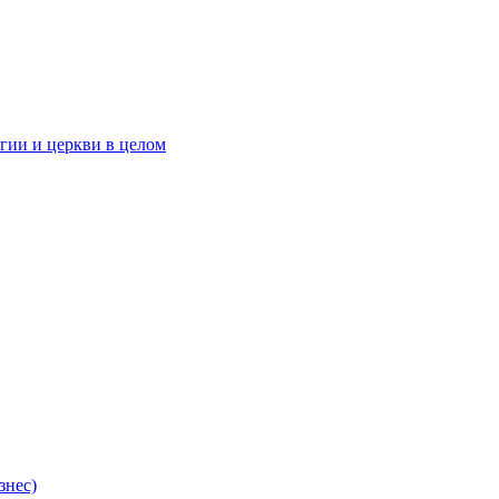
гии и церкви в целом
знес)