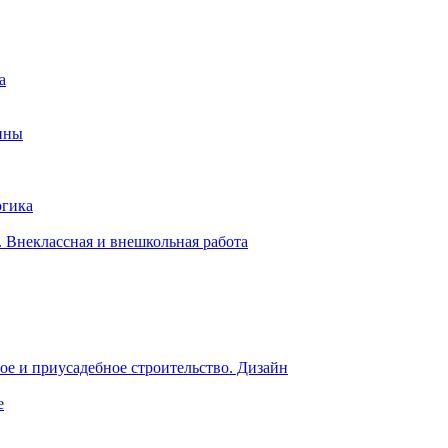
а
ины
огика
 Внеклассная и внешкольная работа
е и приусадебное строительство. Дизайн
е