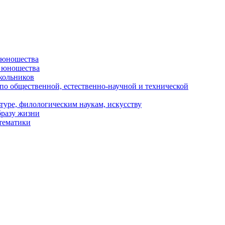
и юношества
и юношества
кольников
 по общественной, естественно-научной и технической
туре, филологическим наукам, искусству
бразу жизни
 тематики