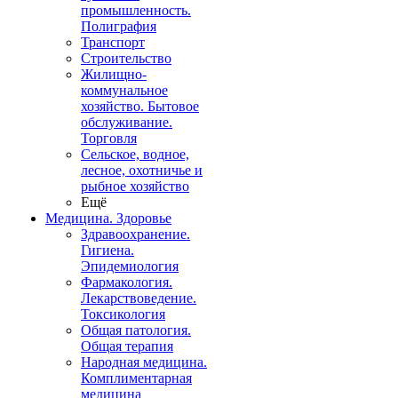
промышленность.
Полиграфия
Транспорт
Строительство
Жилищно-
коммунальное
хозяйство. Бытовое
обслуживание.
Торговля
Сельское, водное,
лесное, охотничье и
рыбное хозяйство
Ещё
Медицина. Здоровье
Здравоохранение.
Гигиена.
Эпидемиология
Фармакология.
Лекарствоведение.
Токсикология
Общая патология.
Общая терапия
Народная медицина.
Комплиментарная
медицина