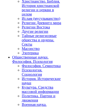
Христианство. Библия.
История христианской
религии и церкви в
целом
Ислам (мусульманство)
Религии Древнего мира
Религии Востока
Другие религии
Тайные религиозные
общества и ордены.
Секты
Масонство
Эзотерика
Общественные науки.
Философия. Психология
Философия. Семиотика
Психология.
Социология
История. Исторические
науки
Культура. Средства
массовой информации
Политика. Партии и
движения
Военная наука.