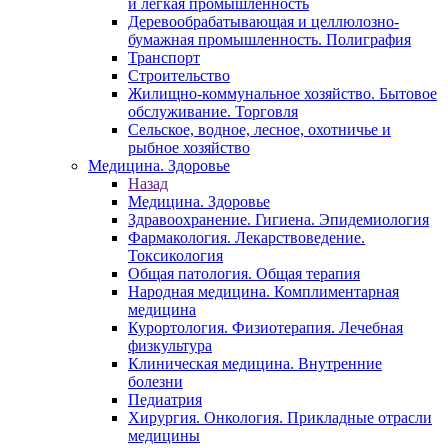
и легкая промышленность
Деревообрабатывающая и целлюлозно-
бумажная промышленность. Полиграфия
Транспорт
Строительство
Жилищно-коммунальное хозяйство. Бытовое
обслуживание. Торговля
Сельское, водное, лесное, охотничье и
рыбное хозяйство
Медицина. Здоровье
Назад
Медицина. Здоровье
Здравоохранение. Гигиена. Эпидемиология
Фармакология. Лекарствоведение.
Токсикология
Общая патология. Общая терапия
Народная медицина. Комплиментарная
медицина
Курортология. Физиотерапия. Лечебная
физкультура
Клиническая медицина. Внутренние
болезни
Педиатрия
Хирургия. Онкология. Прикладные отрасли
медицины