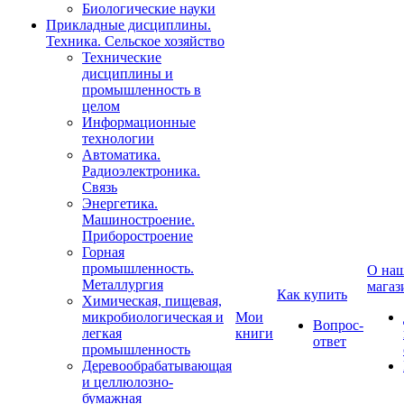
Биологические науки
Прикладные дисциплины.
Техника. Сельское хозяйство
Технические
дисциплины и
промышленность в
целом
Информационные
технологии
Автоматика.
Радиоэлектроника.
Связь
Энергетика.
Машиностроение.
Приборостроение
Горная
промышленность.
О на
Металлургия
магаз
Как купить
Химическая, пищевая,
микробиологическая и
Мои
Вопрос-
легкая
книги
ответ
промышленность
Деревообрабатывающая
и целлюлозно-
бумажная