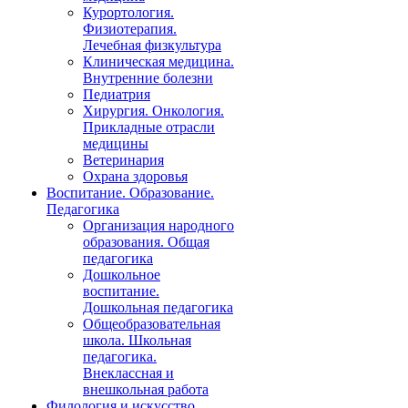
Курортология.
Физиотерапия.
Лечебная физкультура
Клиническая медицина.
Внутренние болезни
Педиатрия
Хирургия. Онкология.
Прикладные отрасли
медицины
Ветеринария
Охрана здоровья
Воспитание. Образование.
Педагогика
Организация народного
образования. Общая
педагогика
Дошкольное
воспитание.
Дошкольная педагогика
Общеобразовательная
школа. Школьная
педагогика.
Внеклассная и
внешкольная работа
Филология и искусство