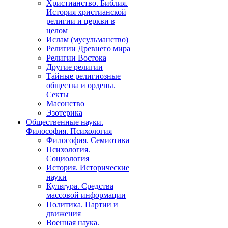
Христианство. Библия.
История христианской
религии и церкви в
целом
Ислам (мусульманство)
Религии Древнего мира
Религии Востока
Другие религии
Тайные религиозные
общества и ордены.
Секты
Масонство
Эзотерика
Общественные науки.
Философия. Психология
Философия. Семиотика
Психология.
Социология
История. Исторические
науки
Культура. Средства
массовой информации
Политика. Партии и
движения
Военная наука.