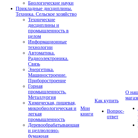
Биологические науки
Прикладные дисциплины.
Техника. Сельское хозяйство
Технические
дисциплины и
промышленность в
целом
Информационные
технологии
Автоматика.
Радиоэлектроника.
Связь
Энергетика.
Машиностроение.
Приборостроение
Горная
промышленность.
О на
Металлургия
магаз
Как купить
Химическая, пищевая,
микробиологическая и
Мои
Вопрос-
легкая
книги
ответ
промышленность
Деревообрабатывающая
и целлюлозно-
бумажная