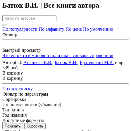
Батюк В.И. | Все книги автора
По популярности
По алфавиту
По цене
По умолчанию
Фильтр
Быстрый просмотр
Что есть что в мировой политике : словарь-справочник
Автор(ы):
Ананьева Е.В.
,
Батюк В.И.
,
Братерский М.В.
и др.
339 руб.
В корзину
В корзину
Назад к списку
Фильтр по параметрам
Сортировка
По популярности (убывание)
Тип книги
Год издания
Доступные форматы
Сбросить