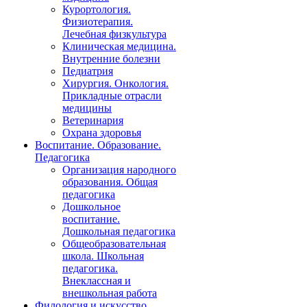
Курортология.
Физиотерапия.
Лечебная физкультура
Клиническая медицина.
Внутренние болезни
Педиатрия
Хирургия. Онкология.
Прикладные отрасли
медицины
Ветеринария
Охрана здоровья
Воспитание. Образование.
Педагогика
Организация народного
образования. Общая
педагогика
Дошкольное
воспитание.
Дошкольная педагогика
Общеобразовательная
школа. Школьная
педагогика.
Внеклассная и
внешкольная работа
Филология и искусство