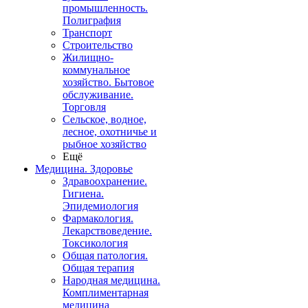
промышленность.
Полиграфия
Транспорт
Строительство
Жилищно-
коммунальное
хозяйство. Бытовое
обслуживание.
Торговля
Сельское, водное,
лесное, охотничье и
рыбное хозяйство
Ещё
Медицина. Здоровье
Здравоохранение.
Гигиена.
Эпидемиология
Фармакология.
Лекарствоведение.
Токсикология
Общая патология.
Общая терапия
Народная медицина.
Комплиментарная
медицина