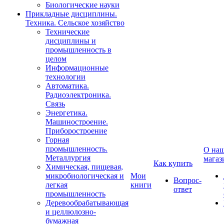
Биологические науки
Прикладные дисциплины.
Техника. Сельское хозяйство
Технические
дисциплины и
промышленность в
целом
Информационные
технологии
Автоматика.
Радиоэлектроника.
Связь
Энергетика.
Машиностроение.
Приборостроение
Горная
промышленность.
О на
Металлургия
магаз
Как купить
Химическая, пищевая,
микробиологическая и
Мои
Вопрос-
легкая
книги
ответ
промышленность
Деревообрабатывающая
и целлюлозно-
бумажная