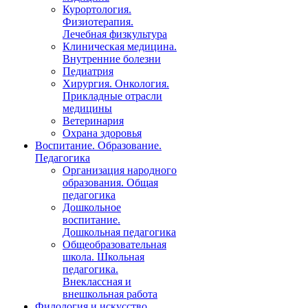
Курортология.
Физиотерапия.
Лечебная физкультура
Клиническая медицина.
Внутренние болезни
Педиатрия
Хирургия. Онкология.
Прикладные отрасли
медицины
Ветеринария
Охрана здоровья
Воспитание. Образование.
Педагогика
Организация народного
образования. Общая
педагогика
Дошкольное
воспитание.
Дошкольная педагогика
Общеобразовательная
школа. Школьная
педагогика.
Внеклассная и
внешкольная работа
Филология и искусство