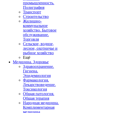
промышленность.
Полиграфия
Транспорт
Строительство
Жилищно-
коммунальное
хозяйство. Бытовое
обслуживание.
Торговля
Сельское, водное,
лесное, охотничье и
рыбное хозяйство
Ещё
Медицина. Здоровье
Здравоохранение.
Гигиена.
Эпидемиология
Фармакология.
Лекарствоведение.
Токсикология
Общая патология.
Общая терапия
Народная медицина.
Комплиментарная
медицина