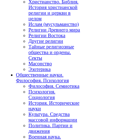
Христианство. Библия.
История христианской
религии и церкви в
целом
Ислам (мусульманство)
Религии Древнего мира
Религии Востока
Другие религии
Тайные религиозные
общества и ордены.
Секты
Масонство
Эзотерика
Общественные науки.
Философия. Психология
Философия. Семиотика
Психология.
Социология
История. Исторические
науки
Культура. Средства
массовой информации
Политика. Партии и
движения
Военная наука.