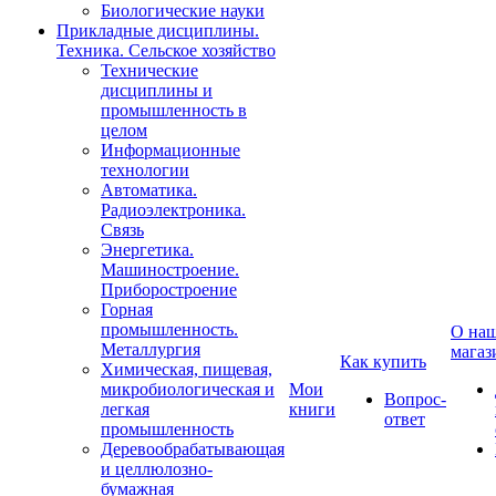
Биологические науки
Прикладные дисциплины.
Техника. Сельское хозяйство
Технические
дисциплины и
промышленность в
целом
Информационные
технологии
Автоматика.
Радиоэлектроника.
Связь
Энергетика.
Машиностроение.
Приборостроение
Горная
промышленность.
О на
Металлургия
магаз
Как купить
Химическая, пищевая,
микробиологическая и
Мои
Вопрос-
легкая
книги
ответ
промышленность
Деревообрабатывающая
и целлюлозно-
бумажная