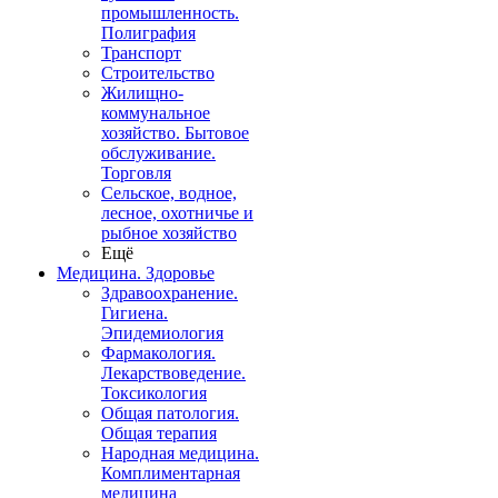
промышленность.
Полиграфия
Транспорт
Строительство
Жилищно-
коммунальное
хозяйство. Бытовое
обслуживание.
Торговля
Сельское, водное,
лесное, охотничье и
рыбное хозяйство
Ещё
Медицина. Здоровье
Здравоохранение.
Гигиена.
Эпидемиология
Фармакология.
Лекарствоведение.
Токсикология
Общая патология.
Общая терапия
Народная медицина.
Комплиментарная
медицина