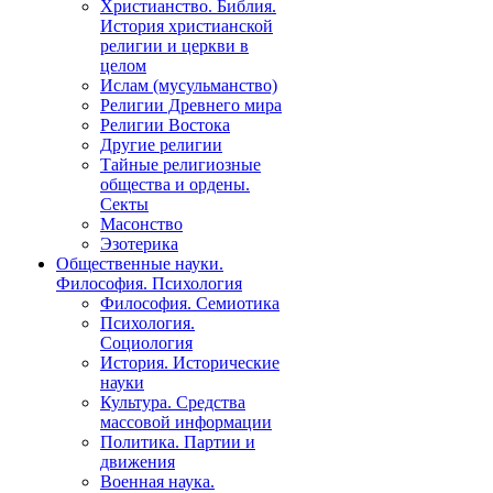
Христианство. Библия.
История христианской
религии и церкви в
целом
Ислам (мусульманство)
Религии Древнего мира
Религии Востока
Другие религии
Тайные религиозные
общества и ордены.
Секты
Масонство
Эзотерика
Общественные науки.
Философия. Психология
Философия. Семиотика
Психология.
Социология
История. Исторические
науки
Культура. Средства
массовой информации
Политика. Партии и
движения
Военная наука.