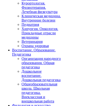
Курортология.
Физиотерапия.
Лечебная физкультура
Клиническая медицина.
Внутренние болезни
Педиатрия
Хирургия. Онкология.
Прикладные отрасли
медицины
Ветеринария
Охрана здоровья
Воспитание. Образование.
Педагогика
Организация народного
образования. Общая
педагогика
Дошкольное
воспитание.
Дошкольная педагогика
Общеобразовательная
школа. Школьная
педагогика.
Внеклассная и
внешкольная работа
Филология и искусство