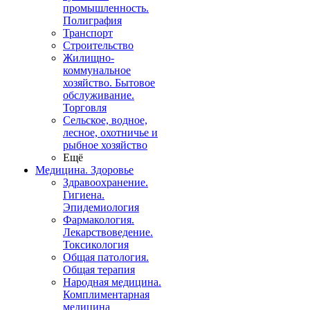
промышленность.
Полиграфия
Транспорт
Строительство
Жилищно-
коммунальное
хозяйство. Бытовое
обслуживание.
Торговля
Сельское, водное,
лесное, охотничье и
рыбное хозяйство
Ещё
Медицина. Здоровье
Здравоохранение.
Гигиена.
Эпидемиология
Фармакология.
Лекарствоведение.
Токсикология
Общая патология.
Общая терапия
Народная медицина.
Комплиментарная
медицина