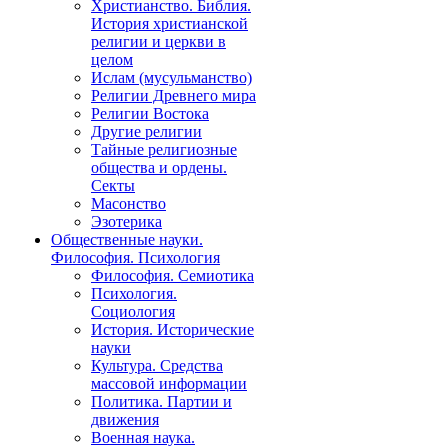
Христианство. Библия.
История христианской
религии и церкви в
целом
Ислам (мусульманство)
Религии Древнего мира
Религии Востока
Другие религии
Тайные религиозные
общества и ордены.
Секты
Масонство
Эзотерика
Общественные науки.
Философия. Психология
Философия. Семиотика
Психология.
Социология
История. Исторические
науки
Культура. Средства
массовой информации
Политика. Партии и
движения
Военная наука.