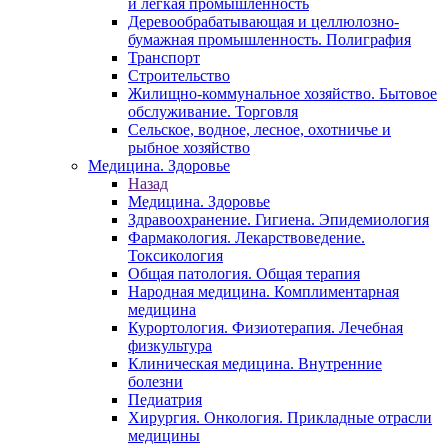
и легкая промышленность
Деревообрабатывающая и целлюлозно-
бумажная промышленность. Полиграфия
Транспорт
Строительство
Жилищно-коммунальное хозяйство. Бытовое
обслуживание. Торговля
Сельское, водное, лесное, охотничье и
рыбное хозяйство
Медицина. Здоровье
Назад
Медицина. Здоровье
Здравоохранение. Гигиена. Эпидемиология
Фармакология. Лекарствоведение.
Токсикология
Общая патология. Общая терапия
Народная медицина. Комплиментарная
медицина
Курортология. Физиотерапия. Лечебная
физкультура
Клиническая медицина. Внутренние
болезни
Педиатрия
Хирургия. Онкология. Прикладные отрасли
медицины