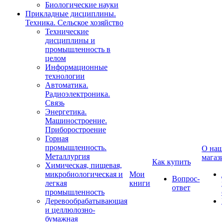
Биологические науки
Прикладные дисциплины.
Техника. Сельское хозяйство
Технические
дисциплины и
промышленность в
целом
Информационные
технологии
Автоматика.
Радиоэлектроника.
Связь
Энергетика.
Машиностроение.
Приборостроение
Горная
промышленность.
О на
Металлургия
магаз
Как купить
Химическая, пищевая,
микробиологическая и
Мои
Вопрос-
легкая
книги
ответ
промышленность
Деревообрабатывающая
и целлюлозно-
бумажная