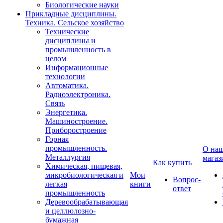
Биологические науки
Прикладные дисциплины.
Техника. Сельское хозяйство
Технические
дисциплины и
промышленность в
целом
Информационные
технологии
Автоматика.
Радиоэлектроника.
Связь
Энергетика.
Машиностроение.
Приборостроение
Горная
промышленность.
О на
Металлургия
магаз
Как купить
Химическая, пищевая,
микробиологическая и
Мои
Вопрос-
легкая
книги
ответ
промышленность
Деревообрабатывающая
и целлюлозно-
бумажная