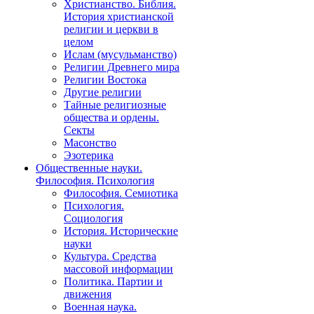
Христианство. Библия.
История христианской
религии и церкви в
целом
Ислам (мусульманство)
Религии Древнего мира
Религии Востока
Другие религии
Тайные религиозные
общества и ордены.
Секты
Масонство
Эзотерика
Общественные науки.
Философия. Психология
Философия. Семиотика
Психология.
Социология
История. Исторические
науки
Культура. Средства
массовой информации
Политика. Партии и
движения
Военная наука.