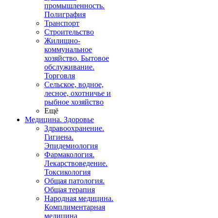
промышленность.
Полиграфия
Транспорт
Строительство
Жилищно-
коммунальное
хозяйство. Бытовое
обслуживание.
Торговля
Сельское, водное,
лесное, охотничье и
рыбное хозяйство
Ещё
Медицина. Здоровье
Здравоохранение.
Гигиена.
Эпидемиология
Фармакология.
Лекарствоведение.
Токсикология
Общая патология.
Общая терапия
Народная медицина.
Комплиментарная
медицина