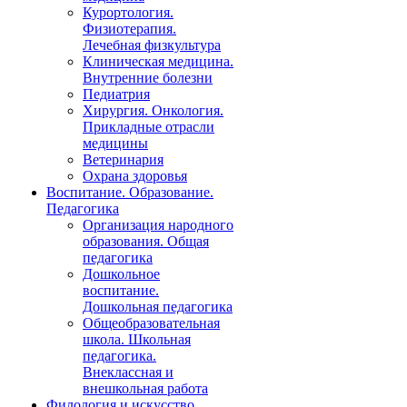
Курортология.
Физиотерапия.
Лечебная физкультура
Клиническая медицина.
Внутренние болезни
Педиатрия
Хирургия. Онкология.
Прикладные отрасли
медицины
Ветеринария
Охрана здоровья
Воспитание. Образование.
Педагогика
Организация народного
образования. Общая
педагогика
Дошкольное
воспитание.
Дошкольная педагогика
Общеобразовательная
школа. Школьная
педагогика.
Внеклассная и
внешкольная работа
Филология и искусство