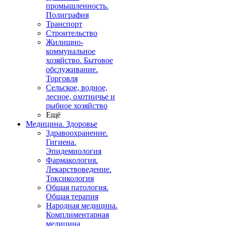
промышленность.
Полиграфия
Транспорт
Строительство
Жилищно-
коммунальное
хозяйство. Бытовое
обслуживание.
Торговля
Сельское, водное,
лесное, охотничье и
рыбное хозяйство
Ещё
Медицина. Здоровье
Здравоохранение.
Гигиена.
Эпидемиология
Фармакология.
Лекарствоведение.
Токсикология
Общая патология.
Общая терапия
Народная медицина.
Комплиментарная
медицина