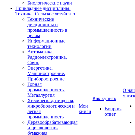
Биологические науки
Прикладные дисциплины.
Техника. Сельское хозяйство
Технические
дисциплины и
промышленность в
целом
Информационные
технологии
Автоматика.
Радиоэлектроника.
Связь
Энергетика.
Машиностроение.
Приборостроение
Горная
промышленность.
О на
Металлургия
магаз
Как купить
Химическая, пищевая,
микробиологическая и
Мои
Вопрос-
легкая
книги
ответ
промышленность
Деревообрабатывающая
и целлюлозно-
бумажная