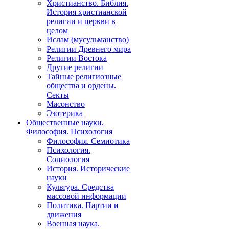
Христианство. Библия.
История христианской
религии и церкви в
целом
Ислам (мусульманство)
Религии Древнего мира
Религии Востока
Другие религии
Тайные религиозные
общества и ордены.
Секты
Масонство
Эзотерика
Общественные науки.
Философия. Психология
Философия. Семиотика
Психология.
Социология
История. Исторические
науки
Культура. Средства
массовой информации
Политика. Партии и
движения
Военная наука.