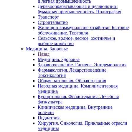
и легкая промышленность
Деревообрабатывающая и целлюлозно-
бумажная промышленность. Полиграфия
Транспорт
Строительство
Жилищно-коммунальное хозяйство. Бытовое
обслуживание. Торговля
Сельское, водное, лесное, охотничье и
рыбное хозяйство
Медицина. Здоровье
Назад
Медицина. Здоровье
Здравоохранение. Гигиена. Эпидемиология
Фармакология. Лекарствоведение.
Токсикология
Общая патология. Общая терапия
Народная медицина. Комплиментарная
медицина
Курортология. Физиотерапия. Лечебная
физкультура
Клиническая медицина. Внутренние
болезни
Педиатрия
Хирургия. Онкология. Прикладные отрасли
медицины