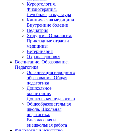
Курортология.
Физиотерапия.
Лечебная физкультура
Клиническая медицина.
Внутренние болезни
Педиатрия
Хирургия. Онкология.
Прикладные отрасли
медицины
Ветеринария
Охрана здоровья
Воспитание. Образование.
Педагогика
Организация народного
образования. Общая
педагогика
Дошкольное
воспитание.
Дошкольная педагогика
Общеобразовательная
школа. Школьная
педагогика.
Внеклассная и
внешкольная работа
Филология и искусство