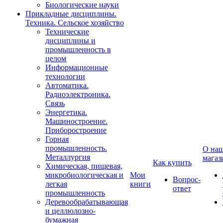
Биологические науки
Прикладные дисциплины.
Техника. Сельское хозяйство
Технические
дисциплины и
промышленность в
целом
Информационные
технологии
Автоматика.
Радиоэлектроника.
Связь
Энергетика.
Машиностроение.
Приборостроение
Горная
промышленность.
О на
Металлургия
магаз
Как купить
Химическая, пищевая,
микробиологическая и
Мои
Вопрос-
легкая
книги
ответ
промышленность
Деревообрабатывающая
и целлюлозно-
бумажная