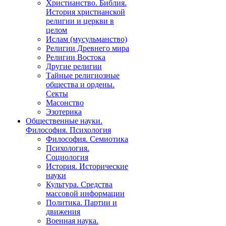
Христианство. Библия.
История христианской
религии и церкви в
целом
Ислам (мусульманство)
Религии Древнего мира
Религии Востока
Другие религии
Тайные религиозные
общества и ордены.
Секты
Масонство
Эзотерика
Общественные науки.
Философия. Психология
Философия. Семиотика
Психология.
Социология
История. Исторические
науки
Культура. Средства
массовой информации
Политика. Партии и
движения
Военная наука.