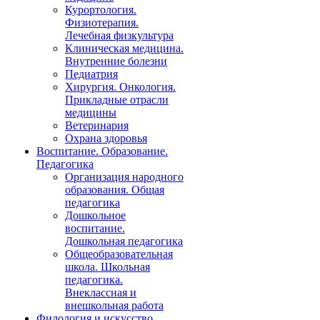
Курортология.
Физиотерапия.
Лечебная физкультура
Клиническая медицина.
Внутренние болезни
Педиатрия
Хирургия. Онкология.
Прикладные отрасли
медицины
Ветеринария
Охрана здоровья
Воспитание. Образование.
Педагогика
Организация народного
образования. Общая
педагогика
Дошкольное
воспитание.
Дошкольная педагогика
Общеобразовательная
школа. Школьная
педагогика.
Внеклассная и
внешкольная работа
Филология и искусство