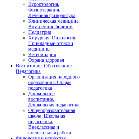
Курортология.
Физиотерапия.
Лечебная физкультура
Клиническая медицина.
Внутренние болезни
Педиатрия
Хирургия. Онкология.
Прикладные отрасли
медицины
Ветеринария
Охрана здоровья
Воспитание. Образование.
Педагогика
Организация народного
образования. Общая
педагогика
Дошкольное
воспитание.
Дошкольная педагогика
Общеобразовательная
школа. Школьная
педагогика.
Внеклассная и
внешкольная работа
Филология и искусство