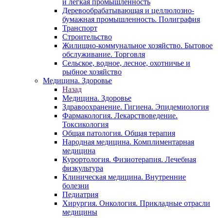
и легкая промышленность
Деревообрабатывающая и целлюлозно-
бумажная промышленность. Полиграфия
Транспорт
Строительство
Жилищно-коммунальное хозяйство. Бытовое
обслуживание. Торговля
Сельское, водное, лесное, охотничье и
рыбное хозяйство
Медицина. Здоровье
Назад
Медицина. Здоровье
Здравоохранение. Гигиена. Эпидемиология
Фармакология. Лекарствоведение.
Токсикология
Общая патология. Общая терапия
Народная медицина. Комплиментарная
медицина
Курортология. Физиотерапия. Лечебная
физкультура
Клиническая медицина. Внутренние
болезни
Педиатрия
Хирургия. Онкология. Прикладные отрасли
медицины