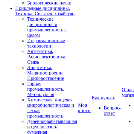
Биологические науки
Прикладные дисциплины.
Техника. Сельское хозяйство
Технические
дисциплины и
промышленность в
целом
Информационные
технологии
Автоматика.
Радиоэлектроника.
Связь
Энергетика.
Машиностроение.
Приборостроение
Горная
промышленность.
О на
Металлургия
магаз
Как купить
Химическая, пищевая,
микробиологическая и
Мои
Вопрос-
легкая
книги
ответ
промышленность
Деревообрабатывающая
и целлюлозно-
бумажная