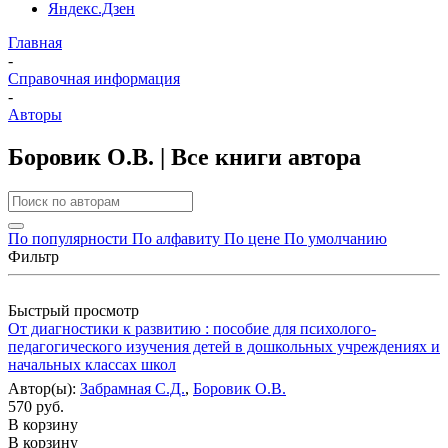
Яндекс.Дзен
Главная
-
Справочная информация
-
Авторы
Боровик О.В. | Все книги автора
По популярности
По алфавиту
По цене
По умолчанию
Фильтр
Быстрый просмотр
От диагностики к развитию : пособие для психолого-
педагогического изучения детей в дошкольных учреждениях и
начальных классах школ
Автор(ы):
Забрамная С.Д.
,
Боровик О.В.
570 руб.
В корзину
В корзину