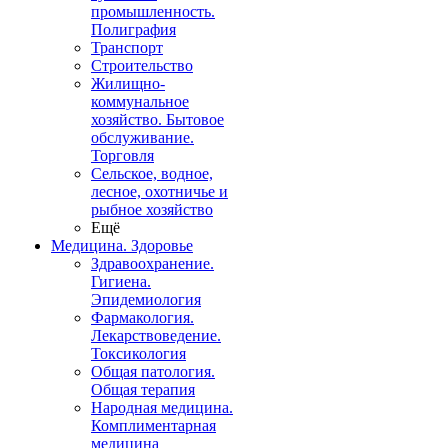
промышленность.
Полиграфия
Транспорт
Строительство
Жилищно-
коммунальное
хозяйство. Бытовое
обслуживание.
Торговля
Сельское, водное,
лесное, охотничье и
рыбное хозяйство
Ещё
Медицина. Здоровье
Здравоохранение.
Гигиена.
Эпидемиология
Фармакология.
Лекарствоведение.
Токсикология
Общая патология.
Общая терапия
Народная медицина.
Комплиментарная
медицина