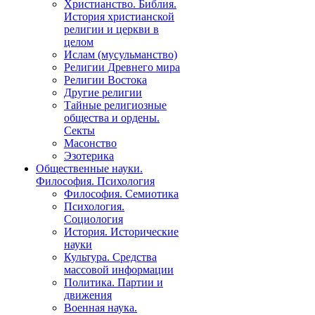
Христианство. Библия.
История христианской
религии и церкви в
целом
Ислам (мусульманство)
Религии Древнего мира
Религии Востока
Другие религии
Тайные религиозные
общества и ордены.
Секты
Масонство
Эзотерика
Общественные науки.
Философия. Психология
Философия. Семиотика
Психология.
Социология
История. Исторические
науки
Культура. Средства
массовой информации
Политика. Партии и
движения
Военная наука.