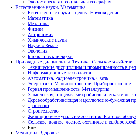
Экономическая и социальная география
Естественные науки. Математика
Естественные науки в целом. Науковедение
Математика
Механика
Физика
Астрономия
Химические науки
Науки о Земле
Экология
Биологические науки
Прикладные дисциплины. Техника. Сельское хозяйство
Технические дисциплины и промышленность в це
Информационные технологии
Автоматика. Радиоэлектроника. Связь
Энергетика. Машиностроение. Приборостроение
Горная промышленность. Металлургия
Химическая, пищевая, микробиологическая и легк
Деревообрабатывающая и целлюлозно-бумажная п
Транспорт
Строительство
Жилищно-коммунальное хозяйство. Бытовое обслу
Сельское, водное, лесное, охотничье и рыбное хозя
Ещё
Медицина. Здоровье