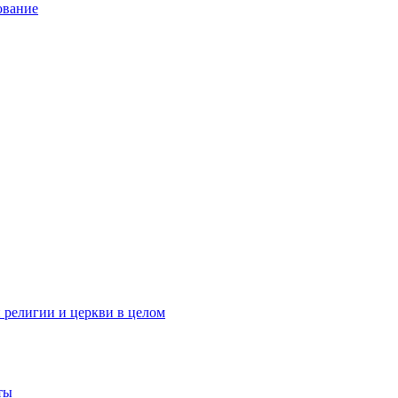
ование
 религии и церкви в целом
ты