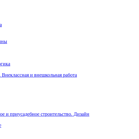
а
ины
огика
 Внеклассная и внешкольная работа
е и приусадебное строительство. Дизайн
е