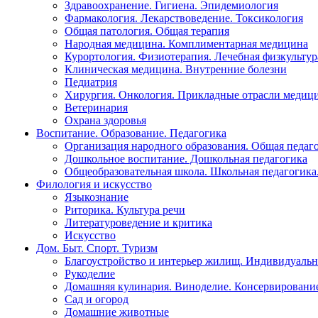
Здравоохранение. Гигиена. Эпидемиология
Фармакология. Лекарствоведение. Токсикология
Общая патология. Общая терапия
Народная медицина. Комплиментарная медицина
Курортология. Физиотерапия. Лечебная физкультур
Клиническая медицина. Внутренние болезни
Педиатрия
Хирургия. Онкология. Прикладные отрасли медиц
Ветеринария
Охрана здоровья
Воспитание. Образование. Педагогика
Организация народного образования. Общая педаг
Дошкольное воспитание. Дошкольная педагогика
Общеобразовательная школа. Школьная педагогика.
Филология и искусство
Языкознание
Риторика. Культура речи
Литературоведение и критика
Искусство
Дом. Быт. Спорт. Туризм
Благоустройство и интерьер жилищ. Индивидуально
Рукоделие
Домашняя кулинария. Виноделие. Консервировани
Сад и огород
Домашние животные