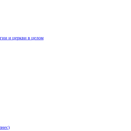
гии и церкви в целом
знес)