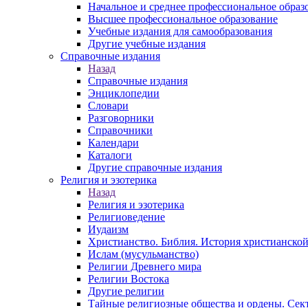
Начальное и среднее профессиональное образ
Высшее профессиональное образование
Учебные издания для самообразования
Другие учебные издания
Справочные издания
Назад
Справочные издания
Энциклопедии
Словари
Разговорники
Справочники
Календари
Каталоги
Другие справочные издания
Религия и эзотерика
Назад
Религия и эзотерика
Религиоведение
Иудаизм
Христианство. Библия. История христианской
Ислам (мусульманство)
Религии Древнего мира
Религии Востока
Другие религии
Тайные религиозные общества и ордены. Сек