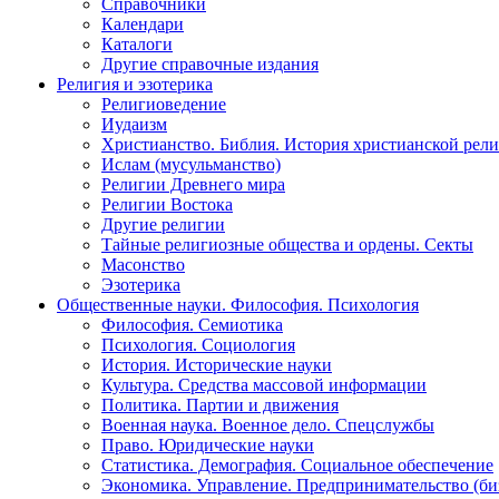
Справочники
Календари
Каталоги
Другие справочные издания
Религия и эзотерика
Религиоведение
Иудаизм
Христианство. Библия. История христианской рели
Ислам (мусульманство)
Религии Древнего мира
Религии Востока
Другие религии
Тайные религиозные общества и ордены. Секты
Масонство
Эзотерика
Общественные науки. Философия. Психология
Философия. Семиотика
Психология. Социология
История. Исторические науки
Культура. Средства массовой информации
Политика. Партии и движения
Военная наука. Военное дело. Спецслужбы
Право. Юридические науки
Статистика. Демография. Социальное обеспечение
Экономика. Управление. Предпринимательство (би