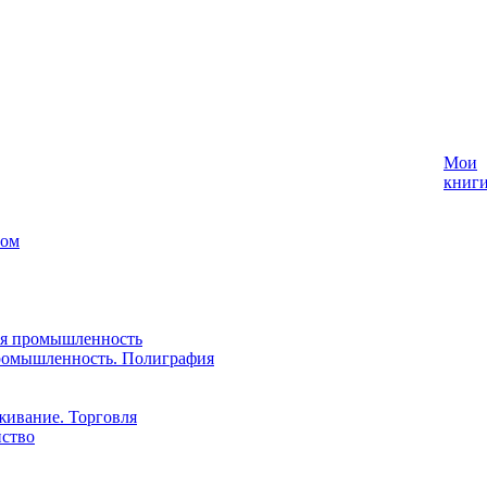
Мои
книг
лом
ая промышленность
ромышленность. Полиграфия
живание. Торговля
йство