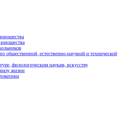
и юношества
и юношества
кольников
 по общественной, естественно-научной и технической
туре, филологическим наукам, искусству
бразу жизни
 тематики