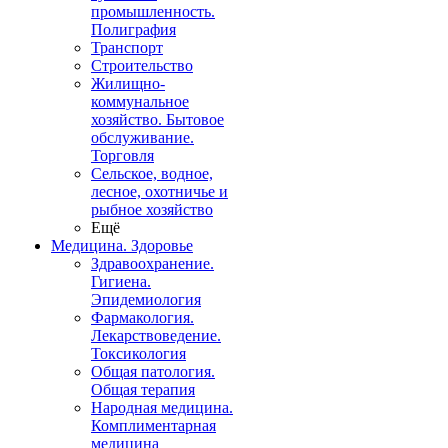
промышленность.
Полиграфия
Транспорт
Строительство
Жилищно-
коммунальное
хозяйство. Бытовое
обслуживание.
Торговля
Сельское, водное,
лесное, охотничье и
рыбное хозяйство
Ещё
Медицина. Здоровье
Здравоохранение.
Гигиена.
Эпидемиология
Фармакология.
Лекарствоведение.
Токсикология
Общая патология.
Общая терапия
Народная медицина.
Комплиментарная
медицина