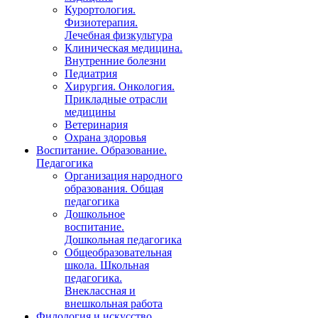
Курортология.
Физиотерапия.
Лечебная физкультура
Клиническая медицина.
Внутренние болезни
Педиатрия
Хирургия. Онкология.
Прикладные отрасли
медицины
Ветеринария
Охрана здоровья
Воспитание. Образование.
Педагогика
Организация народного
образования. Общая
педагогика
Дошкольное
воспитание.
Дошкольная педагогика
Общеобразовательная
школа. Школьная
педагогика.
Внеклассная и
внешкольная работа
Филология и искусство