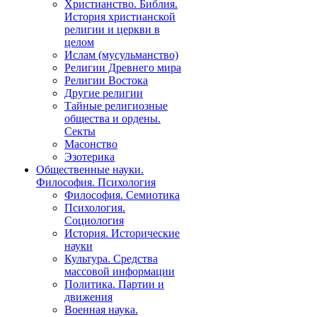
Христианство. Библия.
История христианской
религии и церкви в
целом
Ислам (мусульманство)
Религии Древнего мира
Религии Востока
Другие религии
Тайные религиозные
общества и ордены.
Секты
Масонство
Эзотерика
Общественные науки.
Философия. Психология
Философия. Семиотика
Психология.
Социология
История. Исторические
науки
Культура. Средства
массовой информации
Политика. Партии и
движения
Военная наука.