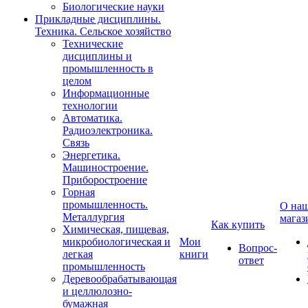
Биологические науки
Прикладные дисциплины.
Техника. Сельское хозяйство
Технические
дисциплины и
промышленность в
целом
Информационные
технологии
Автоматика.
Радиоэлектроника.
Связь
Энергетика.
Машиностроение.
Приборостроение
Горная
промышленность.
О на
Металлургия
магаз
Как купить
Химическая, пищевая,
микробиологическая и
Мои
Вопрос-
легкая
книги
ответ
промышленность
Деревообрабатывающая
и целлюлозно-
бумажная