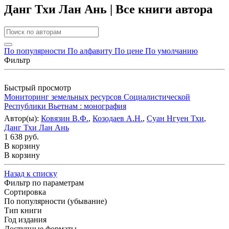
Данг Тхи Лан Ань | Все книги автора
По популярности
По алфавиту
По цене
По умолчанию
Фильтр
Быстрый просмотр
Мониторинг земельных ресурсов Социалистической
Республики Вьетнам : монография
Автор(ы):
Ковязин В.Ф.
,
Козодаев А.Н.
,
Суан Нгуен Тхи
,
Данг Тхи Лан Ань
1 638 руб.
В корзину
В корзину
Назад к списку
Фильтр по параметрам
Сортировка
По популярности (убывание)
Тип книги
Год издания
Доступные форматы