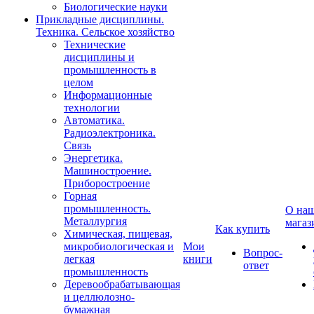
Биологические науки
Прикладные дисциплины.
Техника. Сельское хозяйство
Технические
дисциплины и
промышленность в
целом
Информационные
технологии
Автоматика.
Радиоэлектроника.
Связь
Энергетика.
Машиностроение.
Приборостроение
Горная
промышленность.
О на
Металлургия
магаз
Как купить
Химическая, пищевая,
микробиологическая и
Мои
Вопрос-
легкая
книги
ответ
промышленность
Деревообрабатывающая
и целлюлозно-
бумажная