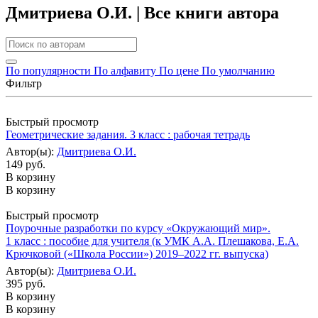
Дмитриева О.И. | Все книги автора
По популярности
По алфавиту
По цене
По умолчанию
Фильтр
Быстрый просмотр
Геометрические задания. 3 класс : рабочая тетрадь
Автор(ы):
Дмитриева О.И.
149 руб.
В корзину
В корзину
Быстрый просмотр
Поурочные разработки по курсу «Окружающий мир».
1 класс : пособие для учителя (к УМК А.А. Плешакова, Е.А.
Крючковой («Школа России») 2019–2022 гг. выпуска)
Автор(ы):
Дмитриева О.И.
395 руб.
В корзину
В корзину