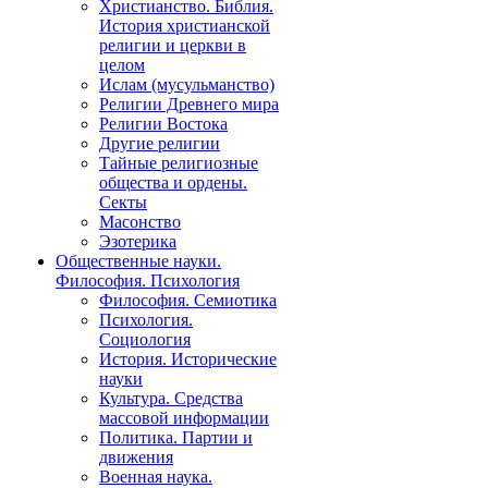
Христианство. Библия.
История христианской
религии и церкви в
целом
Ислам (мусульманство)
Религии Древнего мира
Религии Востока
Другие религии
Тайные религиозные
общества и ордены.
Секты
Масонство
Эзотерика
Общественные науки.
Философия. Психология
Философия. Семиотика
Психология.
Социология
История. Исторические
науки
Культура. Средства
массовой информации
Политика. Партии и
движения
Военная наука.