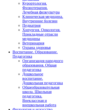
Курортология.
Физиотерапия.
Лечебная физкультура
Клиническая медицина.
Внутренние болезни
Педиатрия
Хирургия. Онкология.
Прикладные отрасли
медицины
Ветеринария
Охрана здоровья
Воспитание. Образование.
Педагогика
Организация народного
образования. Общая
педагогика
Дошкольное
воспитание.
Дошкольная педагогика
Общеобразовательная
школа. Школьная
педагогика.
Внеклассная и
внешкольная работа
Филология и искусство