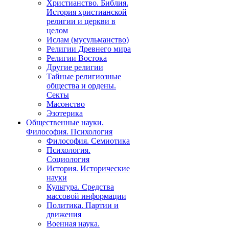
Христианство. Библия.
История христианской
религии и церкви в
целом
Ислам (мусульманство)
Религии Древнего мира
Религии Востока
Другие религии
Тайные религиозные
общества и ордены.
Секты
Масонство
Эзотерика
Общественные науки.
Философия. Психология
Философия. Семиотика
Психология.
Социология
История. Исторические
науки
Культура. Средства
массовой информации
Политика. Партии и
движения
Военная наука.