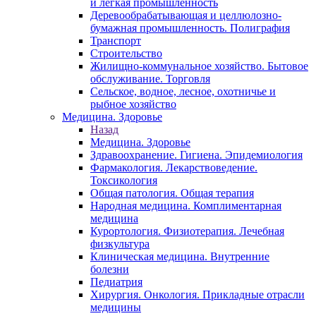
и легкая промышленность
Деревообрабатывающая и целлюлозно-
бумажная промышленность. Полиграфия
Транспорт
Строительство
Жилищно-коммунальное хозяйство. Бытовое
обслуживание. Торговля
Сельское, водное, лесное, охотничье и
рыбное хозяйство
Медицина. Здоровье
Назад
Медицина. Здоровье
Здравоохранение. Гигиена. Эпидемиология
Фармакология. Лекарствоведение.
Токсикология
Общая патология. Общая терапия
Народная медицина. Комплиментарная
медицина
Курортология. Физиотерапия. Лечебная
физкультура
Клиническая медицина. Внутренние
болезни
Педиатрия
Хирургия. Онкология. Прикладные отрасли
медицины