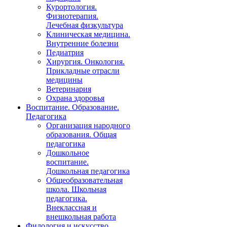
Курортология.
Физиотерапия.
Лечебная физкультура
Клиническая медицина.
Внутренние болезни
Педиатрия
Хирургия. Онкология.
Прикладные отрасли
медицины
Ветеринария
Охрана здоровья
Воспитание. Образование.
Педагогика
Организация народного
образования. Общая
педагогика
Дошкольное
воспитание.
Дошкольная педагогика
Общеобразовательная
школа. Школьная
педагогика.
Внеклассная и
внешкольная работа
Филология и искусство