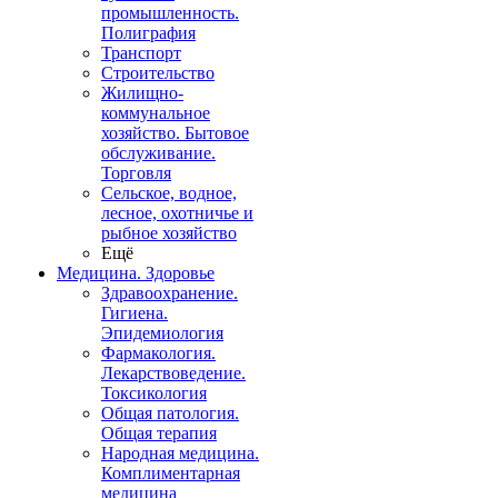
промышленность.
Полиграфия
Транспорт
Строительство
Жилищно-
коммунальное
хозяйство. Бытовое
обслуживание.
Торговля
Сельское, водное,
лесное, охотничье и
рыбное хозяйство
Ещё
Медицина. Здоровье
Здравоохранение.
Гигиена.
Эпидемиология
Фармакология.
Лекарствоведение.
Токсикология
Общая патология.
Общая терапия
Народная медицина.
Комплиментарная
медицина