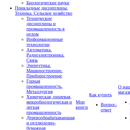
Биологические науки
Прикладные дисциплины.
Техника. Сельское хозяйство
Технические
дисциплины и
промышленность в
целом
Информационные
технологии
Автоматика.
Радиоэлектроника.
Связь
Энергетика.
Машиностроение.
Приборостроение
Горная
промышленность.
О на
Металлургия
магаз
Как купить
Химическая, пищевая,
микробиологическая и
Мои
Вопрос-
легкая
книги
ответ
промышленность
Деревообрабатывающая
и целлюлозно-
бумажная