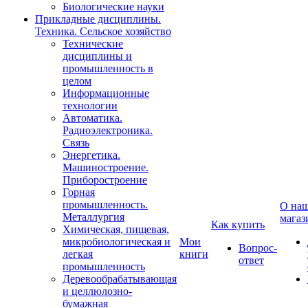
Биологические науки
Прикладные дисциплины.
Техника. Сельское хозяйство
Технические
дисциплины и
промышленность в
целом
Информационные
технологии
Автоматика.
Радиоэлектроника.
Связь
Энергетика.
Машиностроение.
Приборостроение
Горная
промышленность.
О на
Металлургия
магаз
Как купить
Химическая, пищевая,
микробиологическая и
Мои
Вопрос-
легкая
книги
ответ
промышленность
Деревообрабатывающая
и целлюлозно-
бумажная