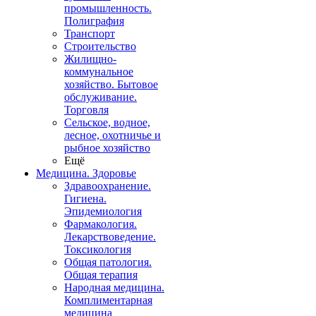
промышленность.
Полиграфия
Транспорт
Строительство
Жилищно-
коммунальное
хозяйство. Бытовое
обслуживание.
Торговля
Сельское, водное,
лесное, охотничье и
рыбное хозяйство
Ещё
Медицина. Здоровье
Здравоохранение.
Гигиена.
Эпидемиология
Фармакология.
Лекарствоведение.
Токсикология
Общая патология.
Общая терапия
Народная медицина.
Комплиментарная
медицина