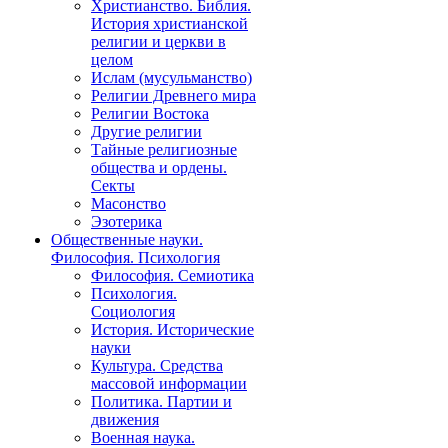
Христианство. Библия.
История христианской
религии и церкви в
целом
Ислам (мусульманство)
Религии Древнего мира
Религии Востока
Другие религии
Тайные религиозные
общества и ордены.
Секты
Масонство
Эзотерика
Общественные науки.
Философия. Психология
Философия. Семиотика
Психология.
Социология
История. Исторические
науки
Культура. Средства
массовой информации
Политика. Партии и
движения
Военная наука.