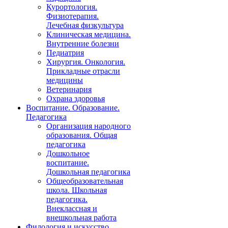
Курортология.
Физиотерапия.
Лечебная физкультура
Клиническая медицина.
Внутренние болезни
Педиатрия
Хирургия. Онкология.
Прикладные отрасли
медицины
Ветеринария
Охрана здоровья
Воспитание. Образование.
Педагогика
Организация народного
образования. Общая
педагогика
Дошкольное
воспитание.
Дошкольная педагогика
Общеобразовательная
школа. Школьная
педагогика.
Внеклассная и
внешкольная работа
Филология и искусство