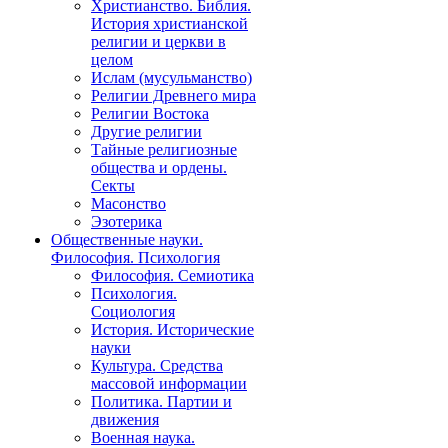
Христианство. Библия.
История христианской
религии и церкви в
целом
Ислам (мусульманство)
Религии Древнего мира
Религии Востока
Другие религии
Тайные религиозные
общества и ордены.
Секты
Масонство
Эзотерика
Общественные науки.
Философия. Психология
Философия. Семиотика
Психология.
Социология
История. Исторические
науки
Культура. Средства
массовой информации
Политика. Партии и
движения
Военная наука.