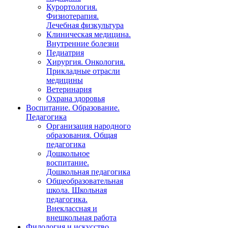
Курортология.
Физиотерапия.
Лечебная физкультура
Клиническая медицина.
Внутренние болезни
Педиатрия
Хирургия. Онкология.
Прикладные отрасли
медицины
Ветеринария
Охрана здоровья
Воспитание. Образование.
Педагогика
Организация народного
образования. Общая
педагогика
Дошкольное
воспитание.
Дошкольная педагогика
Общеобразовательная
школа. Школьная
педагогика.
Внеклассная и
внешкольная работа
Филология и искусство