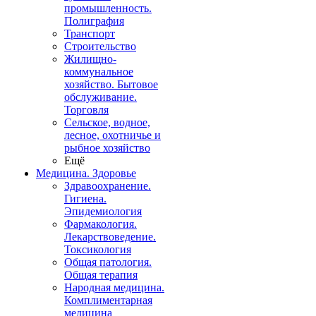
промышленность.
Полиграфия
Транспорт
Строительство
Жилищно-
коммунальное
хозяйство. Бытовое
обслуживание.
Торговля
Сельское, водное,
лесное, охотничье и
рыбное хозяйство
Ещё
Медицина. Здоровье
Здравоохранение.
Гигиена.
Эпидемиология
Фармакология.
Лекарствоведение.
Токсикология
Общая патология.
Общая терапия
Народная медицина.
Комплиментарная
медицина