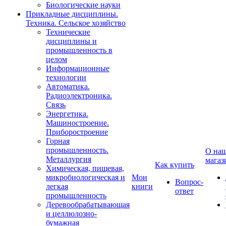
Биологические науки
Прикладные дисциплины.
Техника. Сельское хозяйство
Технические
дисциплины и
промышленность в
целом
Информационные
технологии
Автоматика.
Радиоэлектроника.
Связь
Энергетика.
Машиностроение.
Приборостроение
Горная
промышленность.
О на
Металлургия
магаз
Как купить
Химическая, пищевая,
микробиологическая и
Мои
Вопрос-
легкая
книги
ответ
промышленность
Деревообрабатывающая
и целлюлозно-
бумажная