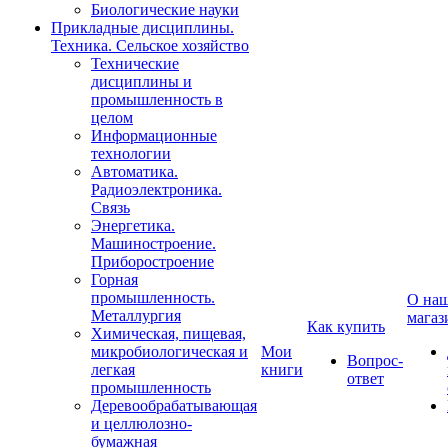
Биологические науки
Прикладные дисциплины.
Техника. Сельское хозяйство
Технические
дисциплины и
промышленность в
целом
Информационные
технологии
Автоматика.
Радиоэлектроника.
Связь
Энергетика.
Машиностроение.
Приборостроение
Горная
промышленность.
О на
Металлургия
магаз
Как купить
Химическая, пищевая,
микробиологическая и
Мои
Вопрос-
легкая
книги
ответ
промышленность
Деревообрабатывающая
и целлюлозно-
бумажная