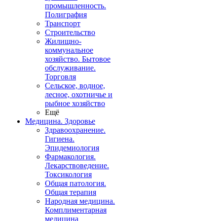
промышленность.
Полиграфия
Транспорт
Строительство
Жилищно-
коммунальное
хозяйство. Бытовое
обслуживание.
Торговля
Сельское, водное,
лесное, охотничье и
рыбное хозяйство
Ещё
Медицина. Здоровье
Здравоохранение.
Гигиена.
Эпидемиология
Фармакология.
Лекарствоведение.
Токсикология
Общая патология.
Общая терапия
Народная медицина.
Комплиментарная
медицина