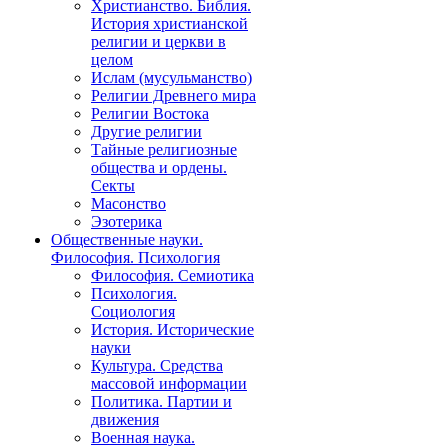
Христианство. Библия.
История христианской
религии и церкви в
целом
Ислам (мусульманство)
Религии Древнего мира
Религии Востока
Другие религии
Тайные религиозные
общества и ордены.
Секты
Масонство
Эзотерика
Общественные науки.
Философия. Психология
Философия. Семиотика
Психология.
Социология
История. Исторические
науки
Культура. Средства
массовой информации
Политика. Партии и
движения
Военная наука.