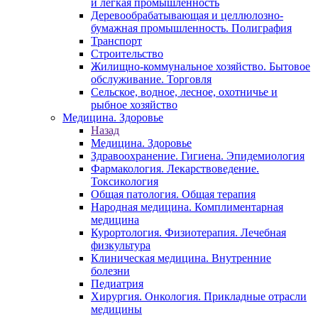
и легкая промышленность
Деревообрабатывающая и целлюлозно-
бумажная промышленность. Полиграфия
Транспорт
Строительство
Жилищно-коммунальное хозяйство. Бытовое
обслуживание. Торговля
Сельское, водное, лесное, охотничье и
рыбное хозяйство
Медицина. Здоровье
Назад
Медицина. Здоровье
Здравоохранение. Гигиена. Эпидемиология
Фармакология. Лекарствоведение.
Токсикология
Общая патология. Общая терапия
Народная медицина. Комплиментарная
медицина
Курортология. Физиотерапия. Лечебная
физкультура
Клиническая медицина. Внутренние
болезни
Педиатрия
Хирургия. Онкология. Прикладные отрасли
медицины