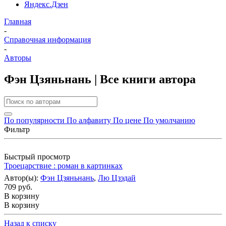
Яндекс.Дзен
Главная
-
Справочная информация
-
Авторы
Фэн Цзяньнань | Все книги автора
По популярности
По алфавиту
По цене
По умолчанию
Фильтр
Быстрый просмотр
Троецарствие : роман в картинках
Автор(ы):
Фэн Цзяньнань
,
Лю Цзэдай
709 руб.
В корзину
В корзину
Назад к списку