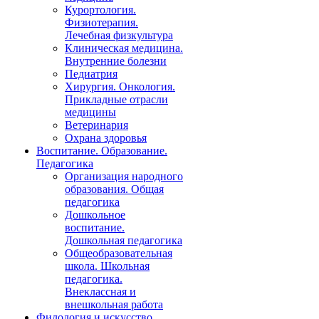
Курортология.
Физиотерапия.
Лечебная физкультура
Клиническая медицина.
Внутренние болезни
Педиатрия
Хирургия. Онкология.
Прикладные отрасли
медицины
Ветеринария
Охрана здоровья
Воспитание. Образование.
Педагогика
Организация народного
образования. Общая
педагогика
Дошкольное
воспитание.
Дошкольная педагогика
Общеобразовательная
школа. Школьная
педагогика.
Внеклассная и
внешкольная работа
Филология и искусство