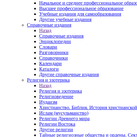
Начальное и среднее профессиональное образ
Высшее профессиональное образование
Учебные издания для самообразования
Другие учебные издания
Справочные издания
Назад
Справочные издания
Энциклопедии
Словари
Разговорники
Справочники
Календари
Каталоги
Другие справочные издания
Религия и эзотерика
Назад
Религия и эзотерика
Религиоведение
Иудаизм
Христианство. Библия. История христианской
Ислам (мусульманство)
Религии Древнего мира
Религии Востока
Другие религии
Тайные религиозные общества и ордены. Сек