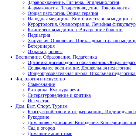
Здравоохранение. Гигиена. Эпидемиология
Фармакология. Лекарствоведение. Токсикология
Общая патология. Общая терапия
Народная медицина. Комплиментарная медицина
Курортология. Физиотерапия. Лечебная физкультур
Клиническая медицина. Внутренние болезни
Педиатрия
Хирургия. Онкология. Прикладные отрасли медиц
Ветеринария
Охрана здоровья
Воспитание. Образование. Педагогика
Организация народного образования. Общая педаг
Дошкольное воспитание. Дошкольная педагогика
Общеобразовательная школа. Школьная педагогика.
Филология и искусство
Языкознание
Риторика. Культура речи
Литературоведение и критика
Искусство
Дом. Быт. Спорт. Туризм
Благоустройство и интерьер жилищ. Индивидуально
Рукоделие
Домашняя кулинария. Виноделие. Консервировани
Сад и огород
Домашние животные