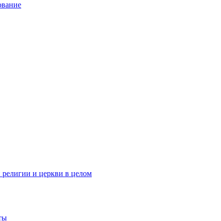
ование
 религии и церкви в целом
ты