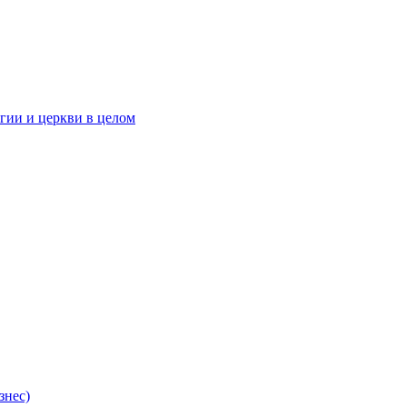
гии и церкви в целом
знес)