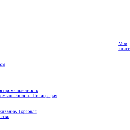
Мои
книг
лом
ая промышленность
ромышленность. Полиграфия
живание. Торговля
йство