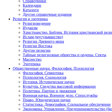
Справочники
Календари
Каталоги
Другие справочные издания
Религия и эзотерика
Религиоведение
Иудаизм
Христианство. Библия. История христианской рели
Ислам (мусульманство)
Религии Древнего мира
Религии Востока
Другие религии
Тайные религиозные общества и ордены. Секты
Масонство
Эзотерика
Общественные науки. Философия. Психология
Философия. Семиотика
Психология. Социология
История. Исторические науки
Культура. Средства массовой информации
Политика. Партии и движения
Военная наука. Военное дело. Спецслужбы
Право. Юридические науки
Статистика. Демография. Социальное обеспечение
Экономика. Управление. Предпринимательство (би