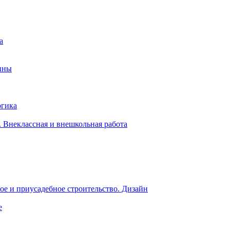
а
ины
огика
 Внеклассная и внешкольная работа
е и приусадебное строительство. Дизайн
е