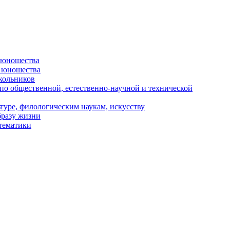
и юношества
и юношества
кольников
 по общественной, естественно-научной и технической
туре, филологическим наукам, искусству
бразу жизни
 тематики