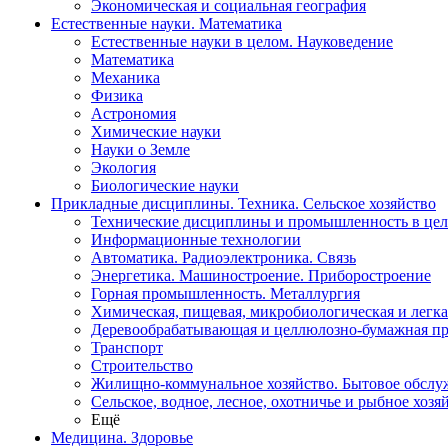
Экономическая и социальная география
Естественные науки. Математика
Естественные науки в целом. Науковедение
Математика
Механика
Физика
Астрономия
Химические науки
Науки о Земле
Экология
Биологические науки
Прикладные дисциплины. Техника. Сельское хозяйство
Технические дисциплины и промышленность в це
Информационные технологии
Автоматика. Радиоэлектроника. Связь
Энергетика. Машиностроение. Приборостроение
Горная промышленность. Металлургия
Химическая, пищевая, микробиологическая и легк
Деревообрабатывающая и целлюлозно-бумажная п
Транспорт
Строительство
Жилищно-коммунальное хозяйство. Бытовое обслу
Сельское, водное, лесное, охотничье и рыбное хозя
Ещё
Медицина. Здоровье