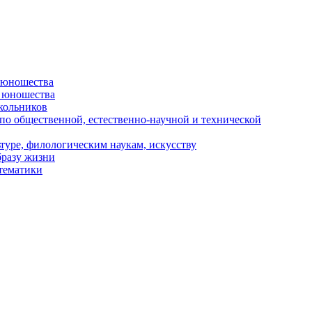
и юношества
и юношества
кольников
 по общественной, естественно-научной и технической
туре, филологическим наукам, искусству
бразу жизни
 тематики