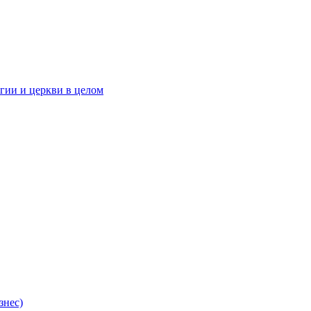
гии и церкви в целом
знес)