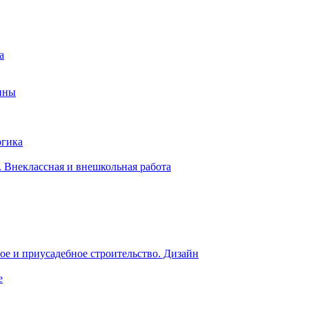
а
ины
огика
 Внеклассная и внешкольная работа
е и приусадебное строительство. Дизайн
е