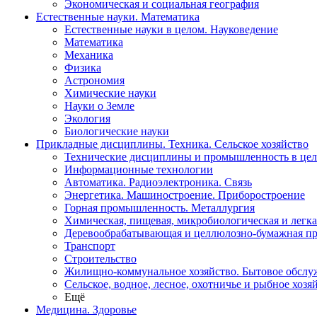
Экономическая и социальная география
Естественные науки. Математика
Естественные науки в целом. Науковедение
Математика
Механика
Физика
Астрономия
Химические науки
Науки о Земле
Экология
Биологические науки
Прикладные дисциплины. Техника. Сельское хозяйство
Технические дисциплины и промышленность в це
Информационные технологии
Автоматика. Радиоэлектроника. Связь
Энергетика. Машиностроение. Приборостроение
Горная промышленность. Металлургия
Химическая, пищевая, микробиологическая и легк
Деревообрабатывающая и целлюлозно-бумажная п
Транспорт
Строительство
Жилищно-коммунальное хозяйство. Бытовое обслу
Сельское, водное, лесное, охотничье и рыбное хозя
Ещё
Медицина. Здоровье