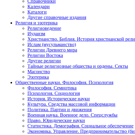
Справочники
Календари
Каталоги
Другие справочные издания
Религия и эзотерика
Религиоведение
Иудаизм
Христианство. Библия. История христианской рели
Ислам (мусульманство)
Религии Древнего мира
Религии Востока
Другие религии
Тайные религиозные общества и ордены. Секты
Масонство
Эзотерика
Общественные науки. Философия. Психология
Философия. Семиотика
Психология. Социология
История. Исторические науки
Культура. Средства массовой информации
Политика. Партии и движения
Военная наука. Военное дело. Спецслужбы
Право. Юридические науки
Статистика. Демография. Социальное обеспечение
Экономика. Управление. Предпринимательство (би