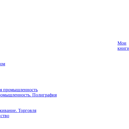
Мои
книг
лом
ая промышленность
ромышленность. Полиграфия
живание. Торговля
йство