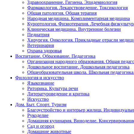
Здравоохранение. Гигиена. Эпидемиология
Фармакология. Лекарствоведение. Токсикология
Общая патология. Общая терапия
Народная медицина. Комплиментарная медицина
Курортология. Физиотерапия. Лечебная физкультур
Клиническая медицина. Внутренние болезни
Педиатрия
Хирургия. Онкология. Прикладные отрасли медиц
Ветеринария
Охрана здоровья
Воспитание. Образование. Педагогика
Организация народного образования. Общая педаг
Дошкольное воспитание. Дошкольная педагогика
Общеобразовательная школа. Школьная педагогика.
Филология и искусство
Языкознание
Риторика. Культура речи
Литературоведение и критика
Искусство
Дом. Быт. Спорт. Туризм
Благоустройство и интерьер жилищ. Индивидуально
Рукоделие
Домашняя кулинария. Виноделие. Консервировани
Сад и огород
Домашние животные