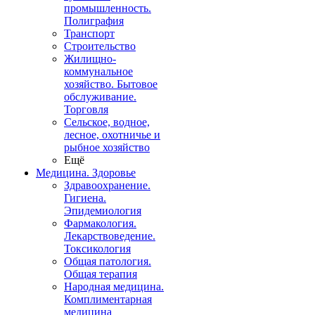
промышленность.
Полиграфия
Транспорт
Строительство
Жилищно-
коммунальное
хозяйство. Бытовое
обслуживание.
Торговля
Сельское, водное,
лесное, охотничье и
рыбное хозяйство
Ещё
Медицина. Здоровье
Здравоохранение.
Гигиена.
Эпидемиология
Фармакология.
Лекарствоведение.
Токсикология
Общая патология.
Общая терапия
Народная медицина.
Комплиментарная
медицина