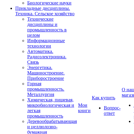
Биологические науки
Прикладные дисциплины.
Техника. Сельское хозяйство
Технические
дисциплины и
промышленность в
целом
Информационные
технологии
Автоматика.
Радиоэлектроника.
Связь
Энергетика.
Машиностроение.
Приборостроение
Горная
промышленность.
О на
Металлургия
магаз
Как купить
Химическая, пищевая,
микробиологическая и
Мои
Вопрос-
легкая
книги
ответ
промышленность
Деревообрабатывающая
и целлюлозно-
бумажная