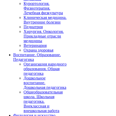
Курортология.
Физиотерапия.
Лечебная физкультура
Клиническая медицина.
Внутренние болезни
Педиатрия
Хирургия. Онкология.
Прикладные отрасли
медицины
Ветеринария
Охрана здоровья
Воспитание. Образование.
Педагогика
Организация народного
образования. Общая
педагогика
Дошкольное
воспитание.
Дошкольная педагогика
Общеобразовательная
школа. Школьная
педагогика.
Внеклассная и
внешкольная работа
Филология и искусство