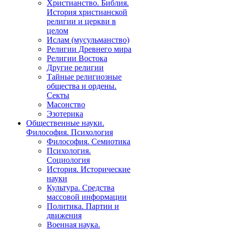
Христианство. Библия.
История христианской
религии и церкви в
целом
Ислам (мусульманство)
Религии Древнего мира
Религии Востока
Другие религии
Тайные религиозные
общества и ордены.
Секты
Масонство
Эзотерика
Общественные науки.
Философия. Психология
Философия. Семиотика
Психология.
Социология
История. Исторические
науки
Культура. Средства
массовой информации
Политика. Партии и
движения
Военная наука.