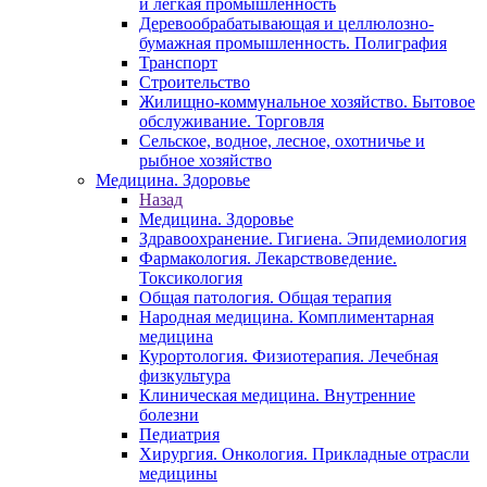
и легкая промышленность
Деревообрабатывающая и целлюлозно-
бумажная промышленность. Полиграфия
Транспорт
Строительство
Жилищно-коммунальное хозяйство. Бытовое
обслуживание. Торговля
Сельское, водное, лесное, охотничье и
рыбное хозяйство
Медицина. Здоровье
Назад
Медицина. Здоровье
Здравоохранение. Гигиена. Эпидемиология
Фармакология. Лекарствоведение.
Токсикология
Общая патология. Общая терапия
Народная медицина. Комплиментарная
медицина
Курортология. Физиотерапия. Лечебная
физкультура
Клиническая медицина. Внутренние
болезни
Педиатрия
Хирургия. Онкология. Прикладные отрасли
медицины