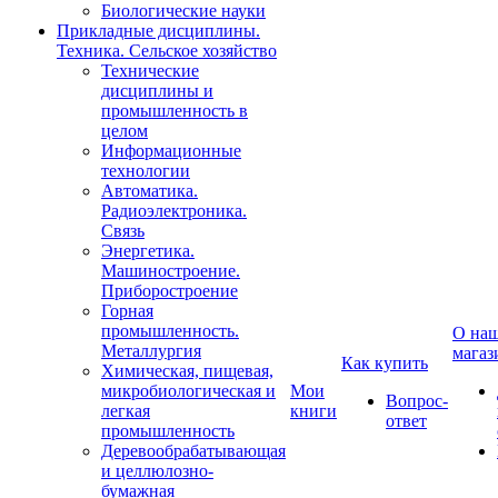
Биологические науки
Прикладные дисциплины.
Техника. Сельское хозяйство
Технические
дисциплины и
промышленность в
целом
Информационные
технологии
Автоматика.
Радиоэлектроника.
Связь
Энергетика.
Машиностроение.
Приборостроение
Горная
промышленность.
О на
Металлургия
магаз
Как купить
Химическая, пищевая,
микробиологическая и
Мои
Вопрос-
легкая
книги
ответ
промышленность
Деревообрабатывающая
и целлюлозно-
бумажная