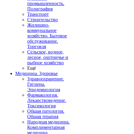
промышленность.
Полиграфия
Транспорт
Строительство
Жилищно-
коммунальное
хозяйство. Бытовое
обслуживание.
Торговля
Сельское, водное,
лесное, охотничье и
рыбное хозяйство
Ещё
Медицина. Здоровье
Здравоохранение.
Гигиена.
Эпидемиология
Фармакология.
Лекарствоведение.
Токсикология
Общая патология.
Общая терапия
Народная медицина.
Комплиментарная
медицина