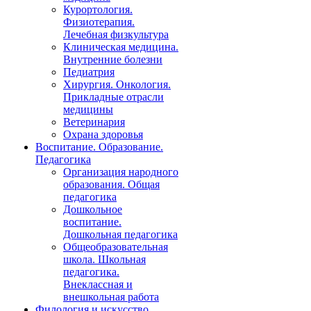
Курортология.
Физиотерапия.
Лечебная физкультура
Клиническая медицина.
Внутренние болезни
Педиатрия
Хирургия. Онкология.
Прикладные отрасли
медицины
Ветеринария
Охрана здоровья
Воспитание. Образование.
Педагогика
Организация народного
образования. Общая
педагогика
Дошкольное
воспитание.
Дошкольная педагогика
Общеобразовательная
школа. Школьная
педагогика.
Внеклассная и
внешкольная работа
Филология и искусство