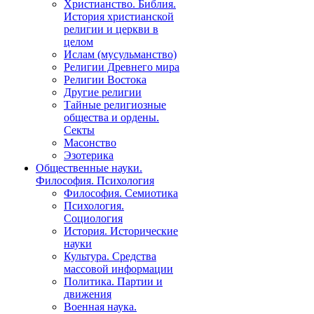
Христианство. Библия.
История христианской
религии и церкви в
целом
Ислам (мусульманство)
Религии Древнего мира
Религии Востока
Другие религии
Тайные религиозные
общества и ордены.
Секты
Масонство
Эзотерика
Общественные науки.
Философия. Психология
Философия. Семиотика
Психология.
Социология
История. Исторические
науки
Культура. Средства
массовой информации
Политика. Партии и
движения
Военная наука.