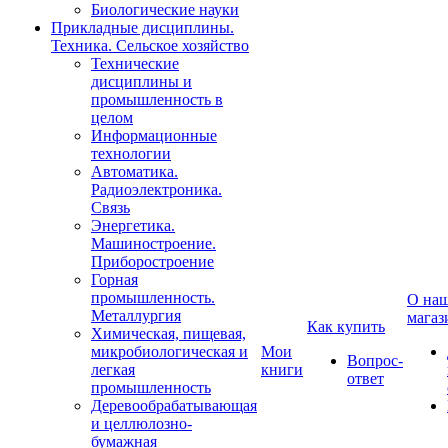
Биологические науки
Прикладные дисциплины.
Техника. Сельское хозяйство
Технические
дисциплины и
промышленность в
целом
Информационные
технологии
Автоматика.
Радиоэлектроника.
Связь
Энергетика.
Машиностроение.
Приборостроение
Горная
промышленность.
О на
Металлургия
магаз
Как купить
Химическая, пищевая,
микробиологическая и
Мои
Вопрос-
легкая
книги
ответ
промышленность
Деревообрабатывающая
и целлюлозно-
бумажная