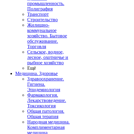
промышленность.
Полиграфия
Транспорт
Строительство
Жилищно-
коммунальное
хозяйство. Бытовое
обслуживание.
Торговля
Сельское, водное,
лесное, охотничье и
рыбное хозяйство
Ещё
Медицина. Здоровье
Здравоохранение.
Гигиена.
Эпидемиология
Фармакология.
Лекарствоведение.
Токсикология
Общая патология.
Общая терапия
Народная медицина.
Комплиментарная
медицина