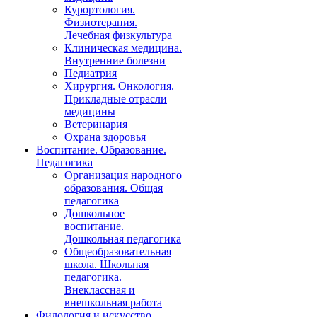
Курортология.
Физиотерапия.
Лечебная физкультура
Клиническая медицина.
Внутренние болезни
Педиатрия
Хирургия. Онкология.
Прикладные отрасли
медицины
Ветеринария
Охрана здоровья
Воспитание. Образование.
Педагогика
Организация народного
образования. Общая
педагогика
Дошкольное
воспитание.
Дошкольная педагогика
Общеобразовательная
школа. Школьная
педагогика.
Внеклассная и
внешкольная работа
Филология и искусство