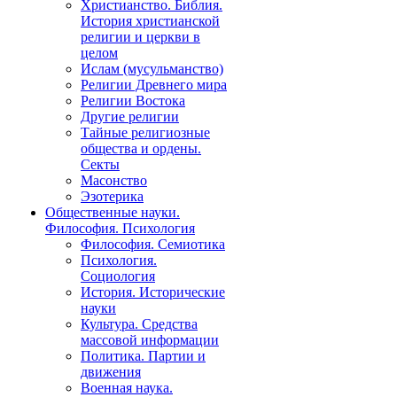
Христианство. Библия.
История христианской
религии и церкви в
целом
Ислам (мусульманство)
Религии Древнего мира
Религии Востока
Другие религии
Тайные религиозные
общества и ордены.
Секты
Масонство
Эзотерика
Общественные науки.
Философия. Психология
Философия. Семиотика
Психология.
Социология
История. Исторические
науки
Культура. Средства
массовой информации
Политика. Партии и
движения
Военная наука.