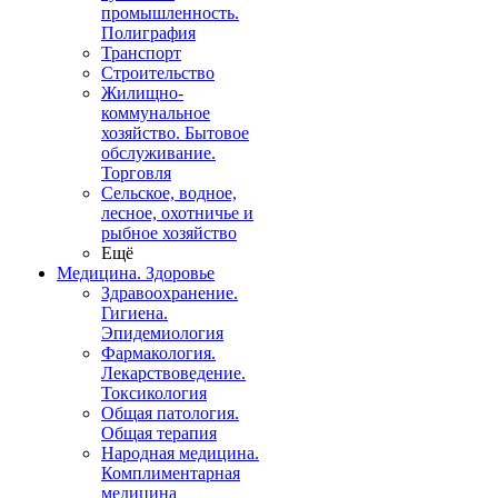
промышленность.
Полиграфия
Транспорт
Строительство
Жилищно-
коммунальное
хозяйство. Бытовое
обслуживание.
Торговля
Сельское, водное,
лесное, охотничье и
рыбное хозяйство
Ещё
Медицина. Здоровье
Здравоохранение.
Гигиена.
Эпидемиология
Фармакология.
Лекарствоведение.
Токсикология
Общая патология.
Общая терапия
Народная медицина.
Комплиментарная
медицина