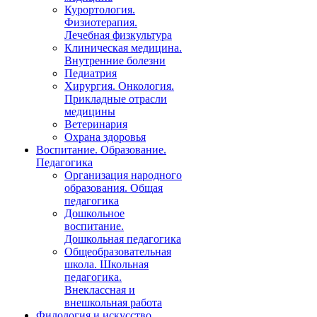
Курортология.
Физиотерапия.
Лечебная физкультура
Клиническая медицина.
Внутренние болезни
Педиатрия
Хирургия. Онкология.
Прикладные отрасли
медицины
Ветеринария
Охрана здоровья
Воспитание. Образование.
Педагогика
Организация народного
образования. Общая
педагогика
Дошкольное
воспитание.
Дошкольная педагогика
Общеобразовательная
школа. Школьная
педагогика.
Внеклассная и
внешкольная работа
Филология и искусство