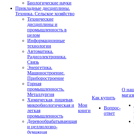
Биологические науки
Прикладные дисциплины.
Техника. Сельское хозяйство
Технические
дисциплины и
промышленность в
целом
Информационные
технологии
Автоматика.
Радиоэлектроника.
Связь
Энергетика.
Машиностроение.
Приборостроение
Горная
промышленность.
О на
Металлургия
магаз
Как купить
Химическая, пищевая,
микробиологическая и
Мои
Вопрос-
легкая
книги
ответ
промышленность
Деревообрабатывающая
и целлюлозно-
бумажная