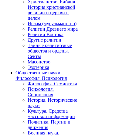
Христианство. Библия.
История христианской
религии и церкви в
целом
Ислам (мусульманство)
Религии Древнего мира
Религии Востока
Другие религии
Тайные религиозные
общества и ордены.
Секты
Масонство
Эзотерика
Общественные науки.
Философия. Психология
Философия. Семиотика
Психология.
Социология
История. Исторические
науки
Культура. Средства
массовой информации
Политика. Партии и
движения
Военная наука.