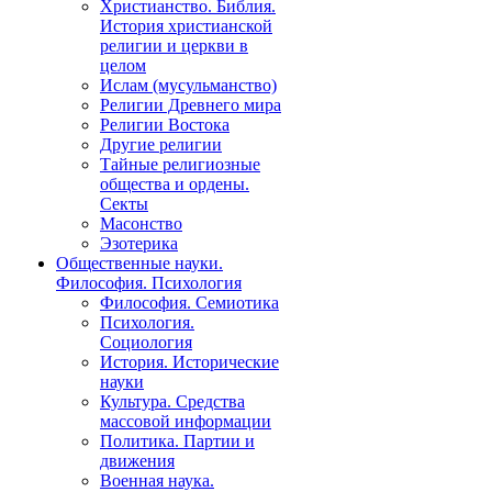
Христианство. Библия.
История христианской
религии и церкви в
целом
Ислам (мусульманство)
Религии Древнего мира
Религии Востока
Другие религии
Тайные религиозные
общества и ордены.
Секты
Масонство
Эзотерика
Общественные науки.
Философия. Психология
Философия. Семиотика
Психология.
Социология
История. Исторические
науки
Культура. Средства
массовой информации
Политика. Партии и
движения
Военная наука.