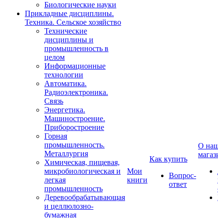
Биологические науки
Прикладные дисциплины.
Техника. Сельское хозяйство
Технические
дисциплины и
промышленность в
целом
Информационные
технологии
Автоматика.
Радиоэлектроника.
Связь
Энергетика.
Машиностроение.
Приборостроение
Горная
промышленность.
О на
Металлургия
магаз
Как купить
Химическая, пищевая,
микробиологическая и
Мои
Вопрос-
легкая
книги
ответ
промышленность
Деревообрабатывающая
и целлюлозно-
бумажная