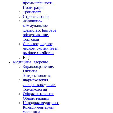
промышленность.
Полиграфия
Транспорт
Строительство
Жилищно-
коммунальное
хозяйство. Бытовое
обслуживание.
Торговля
Сельское, водное,
лесное, охотничье и
рыбное хозяйство
Ещё
Медицина. Здоровье
Здравоохранение.
Гигиена.
Эпидемиология
Фармакология.
Лекарствоведение.
Токсикология
Общая патология.
Общая терапия
Народная медицина.
Комплиментарная
медицина