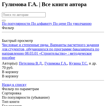
Гулимова Г.А. | Все книги автора
По популярности
По алфавиту
По цене
По умолчанию
Фильтр
Быстрый просмотр
Числовые и степенные ряды. Варианты расчетного задания
для студентов, обучающихся по программе бакалавриата по
направлению 08.03.01 «Строительство» : методическое
пособие
Автор(ы):
Петелина В.Д.
,
Гулимова Г.А.
,
Кузина Т.С.
и др.
70 руб.
В корзину
В корзину
Назад к списку
Фильтр по параметрам
Сортировка
По популярности (убывание)
Тип книги
Год издания