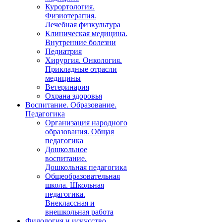
Курортология.
Физиотерапия.
Лечебная физкультура
Клиническая медицина.
Внутренние болезни
Педиатрия
Хирургия. Онкология.
Прикладные отрасли
медицины
Ветеринария
Охрана здоровья
Воспитание. Образование.
Педагогика
Организация народного
образования. Общая
педагогика
Дошкольное
воспитание.
Дошкольная педагогика
Общеобразовательная
школа. Школьная
педагогика.
Внеклассная и
внешкольная работа
Филология и искусство