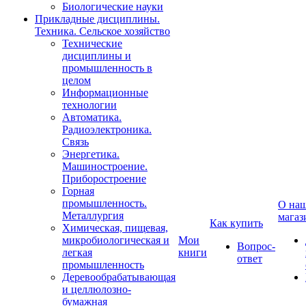
Биологические науки
Прикладные дисциплины.
Техника. Сельское хозяйство
Технические
дисциплины и
промышленность в
целом
Информационные
технологии
Автоматика.
Радиоэлектроника.
Связь
Энергетика.
Машиностроение.
Приборостроение
Горная
промышленность.
О на
Металлургия
магаз
Как купить
Химическая, пищевая,
микробиологическая и
Мои
Вопрос-
легкая
книги
ответ
промышленность
Деревообрабатывающая
и целлюлозно-
бумажная