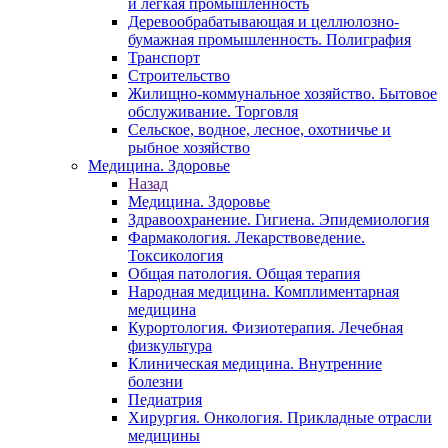
и легкая промышленность
Деревообрабатывающая и целлюлозно-
бумажная промышленность. Полиграфия
Транспорт
Строительство
Жилищно-коммунальное хозяйство. Бытовое
обслуживание. Торговля
Сельское, водное, лесное, охотничье и
рыбное хозяйство
Медицина. Здоровье
Назад
Медицина. Здоровье
Здравоохранение. Гигиена. Эпидемиология
Фармакология. Лекарствоведение.
Токсикология
Общая патология. Общая терапия
Народная медицина. Комплиментарная
медицина
Курортология. Физиотерапия. Лечебная
физкультура
Клиническая медицина. Внутренние
болезни
Педиатрия
Хирургия. Онкология. Прикладные отрасли
медицины