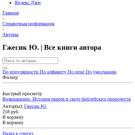
Яндекс.Дзен
Главная
-
Справочная информация
-
Авторы
Гжесик Ю. | Все книги автора
По популярности
По алфавиту
По цене
По умолчанию
Фильтр
Быстрый просмотр
Возвращение. История евреев в свете библейских пророчеств
Автор(ы):
Гжесик Ю.
218 руб.
В корзину
В корзину
Назад к списку