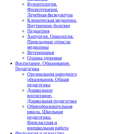
Курортология.
Физиотерапия.
Лечебная физкультура
Клиническая медицина.
Внутренние болезни
Педиатрия
Хирургия. Онкология.
Прикладные отрасли
медицины
Ветеринария
Охрана здоровья
Воспитание. Образование.
Педагогика
Организация народного
образования. Общая
педагогика
Дошкольное
воспитание.
Дошкольная педагогика
Общеобразовательная
школа. Школьная
педагогика.
Внеклассная и
внешкольная работа
Филология и искусство