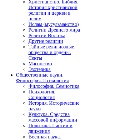
Христианство. Библия.
История христианской
религии и церкви в
целом
Ислам (мусульманство)
Религии Древнего мира
Религии Востока
Другие религии
Тайные религиозные
общества и ордены.
Секты
Масонство
Эзотерика
Общественные науки.
Философия. Психология
Философия. Семиотика
Психология.
Социология
История. Исторические
науки
Культура. Средства
массовой информации
Политика. Партии и
движения
Военная наука.