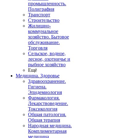
промышленность.
Полиграфия
Транспорт
Строительство
Жилищно-
коммунальное
хозяйство. Бытовое
обслуживание.
Торговля
Сельское, водное,
лесное, охотничье и
рыбное хозяйство
Ещё
Медицина. Здоровье
Здравоохранение.
Гигиена.
Эпидемиология
Фармакология.
Лекарствоведение.
Токсикология
Общая патология.
Общая терапия
Народная медицина.
Комплиментарная
медицина