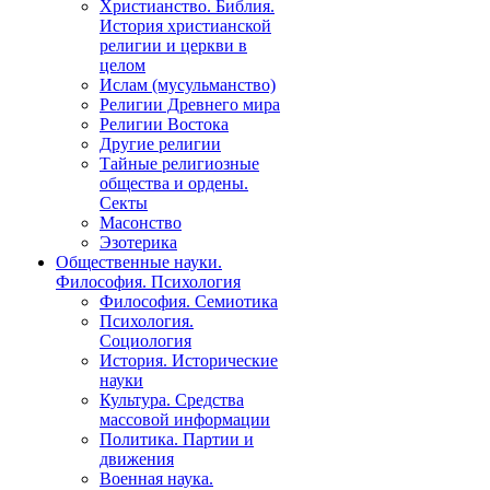
Христианство. Библия.
История христианской
религии и церкви в
целом
Ислам (мусульманство)
Религии Древнего мира
Религии Востока
Другие религии
Тайные религиозные
общества и ордены.
Секты
Масонство
Эзотерика
Общественные науки.
Философия. Психология
Философия. Семиотика
Психология.
Социология
История. Исторические
науки
Культура. Средства
массовой информации
Политика. Партии и
движения
Военная наука.