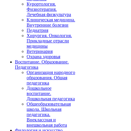
Курортология.
Физиотерапия.
Лечебная физкультура
Клиническая медицина.
Внутренние болезни
Педиатрия
Хирургия. Онкология.
Прикладные отрасли
медицины
Ветеринария
Охрана здоровья
Воспитание. Образование.
Педагогика
Организация народного
образования. Общая
педагогика
Дошкольное
воспитание.
Дошкольная педагогика
Общеобразовательная
школа. Школьная
педагогика.
Внеклассная и
внешкольная работа
Филология и искусство