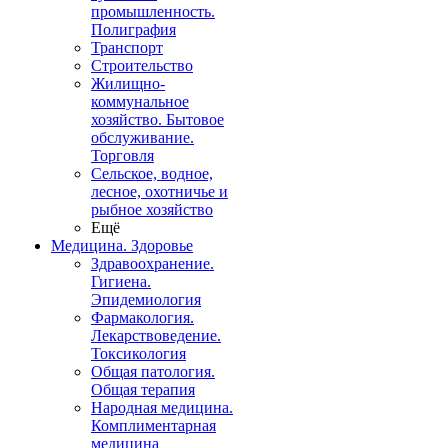
промышленность.
Полиграфия
Транспорт
Строительство
Жилищно-
коммунальное
хозяйство. Бытовое
обслуживание.
Торговля
Сельское, водное,
лесное, охотничье и
рыбное хозяйство
Ещё
Медицина. Здоровье
Здравоохранение.
Гигиена.
Эпидемиология
Фармакология.
Лекарствоведение.
Токсикология
Общая патология.
Общая терапия
Народная медицина.
Комплиментарная
медицина