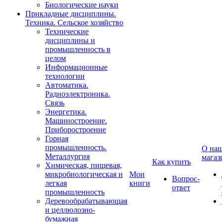
Биологические науки
Прикладные дисциплины.
Техника. Сельское хозяйство
Технические
дисциплины и
промышленность в
целом
Информационные
технологии
Автоматика.
Радиоэлектроника.
Связь
Энергетика.
Машиностроение.
Приборостроение
Горная
промышленность.
О на
Металлургия
магаз
Как купить
Химическая, пищевая,
микробиологическая и
Мои
Вопрос-
легкая
книги
ответ
промышленность
Деревообрабатывающая
и целлюлозно-
бумажная