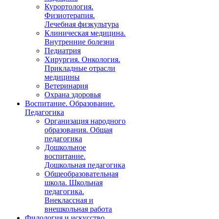
Курортология.
Физиотерапия.
Лечебная физкультура
Клиническая медицина.
Внутренние болезни
Педиатрия
Хирургия. Онкология.
Прикладные отрасли
медицины
Ветеринария
Охрана здоровья
Воспитание. Образование.
Педагогика
Организация народного
образования. Общая
педагогика
Дошкольное
воспитание.
Дошкольная педагогика
Общеобразовательная
школа. Школьная
педагогика.
Внеклассная и
внешкольная работа
Филология и искусство