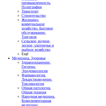
промышленность.
Полиграфия
Транспорт
Строительство
Жилищно-
коммунальное
хозяйство. Бытовое
обслуживание.
Торговля
Сельское, водное,
лесное, охотничье и
рыбное хозяйство
Ещё
Медицина. Здоровье
Здравоохранение.
Гигиена.
Эпидемиология
Фармакология.
Лекарствоведение.
Токсикология
Общая патология.
Общая терапия
Народная медицина.
Комплиментарная
медицина