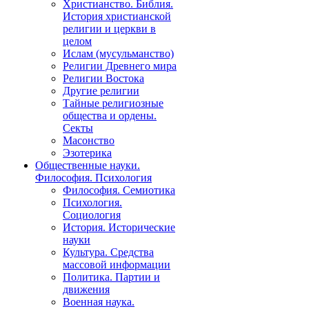
Христианство. Библия.
История христианской
религии и церкви в
целом
Ислам (мусульманство)
Религии Древнего мира
Религии Востока
Другие религии
Тайные религиозные
общества и ордены.
Секты
Масонство
Эзотерика
Общественные науки.
Философия. Психология
Философия. Семиотика
Психология.
Социология
История. Исторические
науки
Культура. Средства
массовой информации
Политика. Партии и
движения
Военная наука.