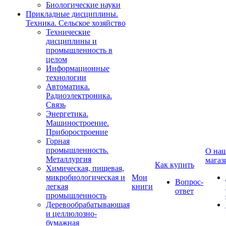
Биологические науки
Прикладные дисциплины.
Техника. Сельское хозяйство
Технические
дисциплины и
промышленность в
целом
Информационные
технологии
Автоматика.
Радиоэлектроника.
Связь
Энергетика.
Машиностроение.
Приборостроение
Горная
промышленность.
О на
Металлургия
магаз
Как купить
Химическая, пищевая,
микробиологическая и
Мои
Вопрос-
легкая
книги
ответ
промышленность
Деревообрабатывающая
и целлюлозно-
бумажная