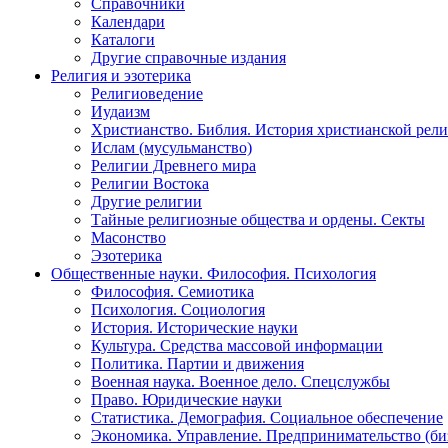
Справочники
Календари
Каталоги
Другие справочные издания
Религия и эзотерика
Религиоведение
Иудаизм
Христианство. Библия. История христианской рели
Ислам (мусульманство)
Религии Древнего мира
Религии Востока
Другие религии
Тайные религиозные общества и ордены. Секты
Масонство
Эзотерика
Общественные науки. Философия. Психология
Философия. Семиотика
Психология. Социология
История. Исторические науки
Культура. Средства массовой информации
Политика. Партии и движения
Военная наука. Военное дело. Спецслужбы
Право. Юридические науки
Статистика. Демография. Социальное обеспечение
Экономика. Управление. Предпринимательство (би