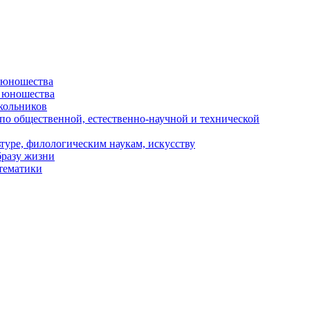
и юношества
и юношества
кольников
 по общественной, естественно-научной и технической
туре, филологическим наукам, искусству
бразу жизни
 тематики