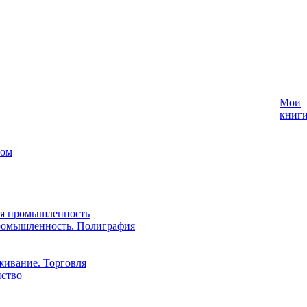
Мои
книг
лом
ая промышленность
ромышленность. Полиграфия
живание. Торговля
йство