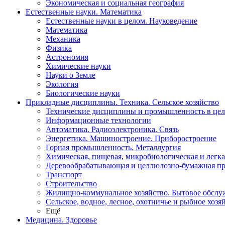
Экономическая и социальная география
Естественные науки. Математика
Естественные науки в целом. Науковедение
Математика
Механика
Физика
Астрономия
Химические науки
Науки о Земле
Экология
Биологические науки
Прикладные дисциплины. Техника. Сельское хозяйство
Технические дисциплины и промышленность в це
Информационные технологии
Автоматика. Радиоэлектроника. Связь
Энергетика. Машиностроение. Приборостроение
Горная промышленность. Металлургия
Химическая, пищевая, микробиологическая и легк
Деревообрабатывающая и целлюлозно-бумажная п
Транспорт
Строительство
Жилищно-коммунальное хозяйство. Бытовое обслу
Сельское, водное, лесное, охотничье и рыбное хозя
Ещё
Медицина. Здоровье