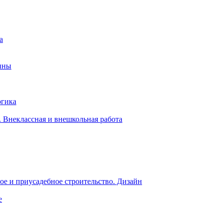
а
ины
огика
 Внеклассная и внешкольная работа
е и приусадебное строительство. Дизайн
е