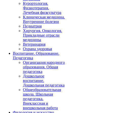
Курортология.
Физиотерапия.
Лечебная физкультура
Клиническая медицина.
Внутренние болезни
Педиатрия
Хирургия. Онкология.
Прикладные отрасли
медицины
Ветеринария
Охрана здоровья
Воспитание. Образование.
Педагогика
Организация народного
образования. Общая
педагогика
Дошкольное
воспитание.
Дошкольная педагогика
Общеобразовательная
школа. Школьная
педагогика.
Внеклассная и
внешкольная работа
Филология и искусство