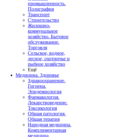
промышленность.
Полиграфия
Транспорт
Строительство
Жилищно-
коммунальное
хозяйство. Бытовое
обслуживание.
Торговля
Сельское, водное,
лесное, охотничье и
рыбное хозяйство
Ещё
Медицина. Здоровье
Здравоохранение.
Гигиена.
Эпидемиология
Фармакология.
Лекарствоведение.
Токсикология
Общая патология.
Общая терапия
Народная медицина.
Комплиментарная
медицина