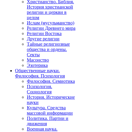
Христианство. Библия.
История христианской
религии и церкви в
целом
Ислам (мусульманство)
Религии Древнего мира
Религии Востока
Другие религии
Тайные религиозные
общества и ордены.
Секты
Масонство
Эзотерика
Общественные науки.
Философия. Психология
Философия. Семиотика
Психология.
Социология
История. Исторические
науки
Культура. Средства
массовой информации
Политика. Партии и
движения
Военная наука.