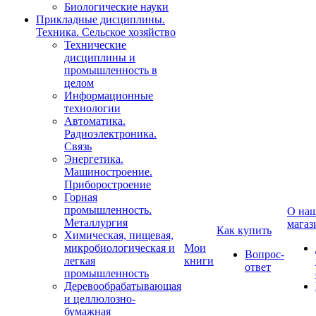
Биологические науки
Прикладные дисциплины.
Техника. Сельское хозяйство
Технические
дисциплины и
промышленность в
целом
Информационные
технологии
Автоматика.
Радиоэлектроника.
Связь
Энергетика.
Машиностроение.
Приборостроение
Горная
промышленность.
О на
Металлургия
магаз
Как купить
Химическая, пищевая,
микробиологическая и
Мои
Вопрос-
легкая
книги
ответ
промышленность
Деревообрабатывающая
и целлюлозно-
бумажная