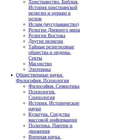
Христианство. Библия.
История христианской
религии и церкви в
целом
Ислам (мусульманство)
Религии Древнего мира
Религии Востока
Другие религии
Тайные религиозные
общества и ордены.
Секты
Масонство
Эзотерика
Общественные науки.
Философия. Психология
Философия. Семиотика
Психология.
Социология
История. Исторические
науки
Культура. Средства
массовой информации
Политика. Партии и
движения
Военная наука.