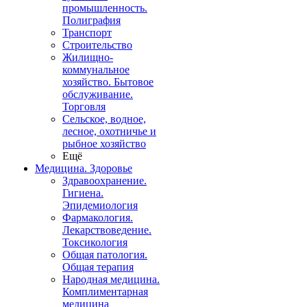
промышленность.
Полиграфия
Транспорт
Строительство
Жилищно-
коммунальное
хозяйство. Бытовое
обслуживание.
Торговля
Сельское, водное,
лесное, охотничье и
рыбное хозяйство
Ещё
Медицина. Здоровье
Здравоохранение.
Гигиена.
Эпидемиология
Фармакология.
Лекарствоведение.
Токсикология
Общая патология.
Общая терапия
Народная медицина.
Комплиментарная
медицина