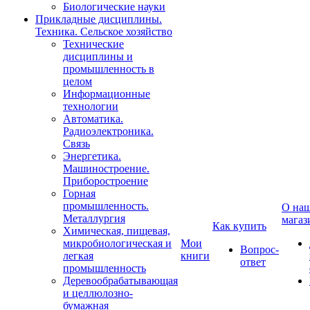
Биологические науки
Прикладные дисциплины.
Техника. Сельское хозяйство
Технические
дисциплины и
промышленность в
целом
Информационные
технологии
Автоматика.
Радиоэлектроника.
Связь
Энергетика.
Машиностроение.
Приборостроение
Горная
промышленность.
О на
Металлургия
магаз
Как купить
Химическая, пищевая,
микробиологическая и
Мои
Вопрос-
легкая
книги
ответ
промышленность
Деревообрабатывающая
и целлюлозно-
бумажная