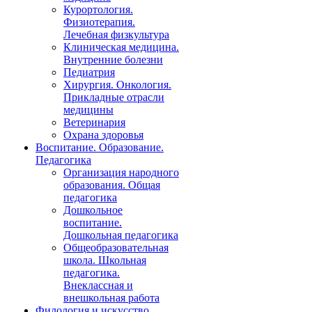
Курортология.
Физиотерапия.
Лечебная физкультура
Клиническая медицина.
Внутренние болезни
Педиатрия
Хирургия. Онкология.
Прикладные отрасли
медицины
Ветеринария
Охрана здоровья
Воспитание. Образование.
Педагогика
Организация народного
образования. Общая
педагогика
Дошкольное
воспитание.
Дошкольная педагогика
Общеобразовательная
школа. Школьная
педагогика.
Внеклассная и
внешкольная работа
Филология и искусство