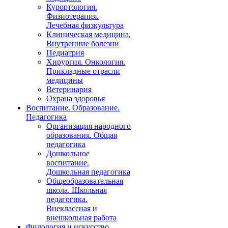
Курортология.
Физиотерапия.
Лечебная физкультура
Клиническая медицина.
Внутренние болезни
Педиатрия
Хирургия. Онкология.
Прикладные отрасли
медицины
Ветеринария
Охрана здоровья
Воспитание. Образование.
Педагогика
Организация народного
образования. Общая
педагогика
Дошкольное
воспитание.
Дошкольная педагогика
Общеобразовательная
школа. Школьная
педагогика.
Внеклассная и
внешкольная работа
Филология и искусство