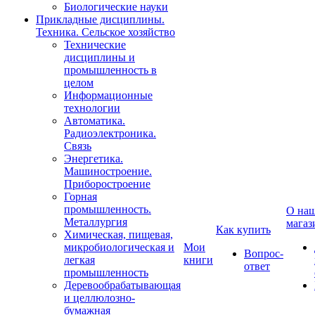
Биологические науки
Прикладные дисциплины.
Техника. Сельское хозяйство
Технические
дисциплины и
промышленность в
целом
Информационные
технологии
Автоматика.
Радиоэлектроника.
Связь
Энергетика.
Машиностроение.
Приборостроение
Горная
промышленность.
О на
Металлургия
магаз
Как купить
Химическая, пищевая,
микробиологическая и
Мои
Вопрос-
легкая
книги
ответ
промышленность
Деревообрабатывающая
и целлюлозно-
бумажная