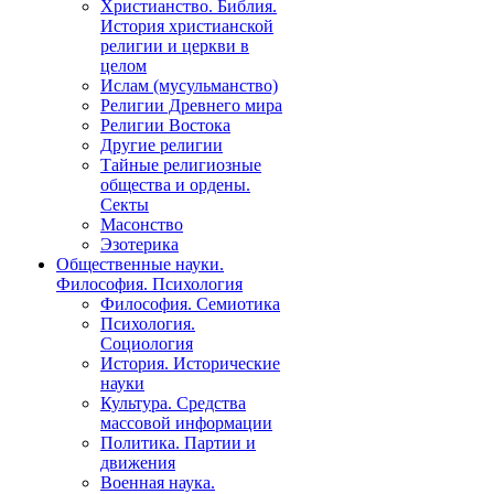
Христианство. Библия.
История христианской
религии и церкви в
целом
Ислам (мусульманство)
Религии Древнего мира
Религии Востока
Другие религии
Тайные религиозные
общества и ордены.
Секты
Масонство
Эзотерика
Общественные науки.
Философия. Психология
Философия. Семиотика
Психология.
Социология
История. Исторические
науки
Культура. Средства
массовой информации
Политика. Партии и
движения
Военная наука.