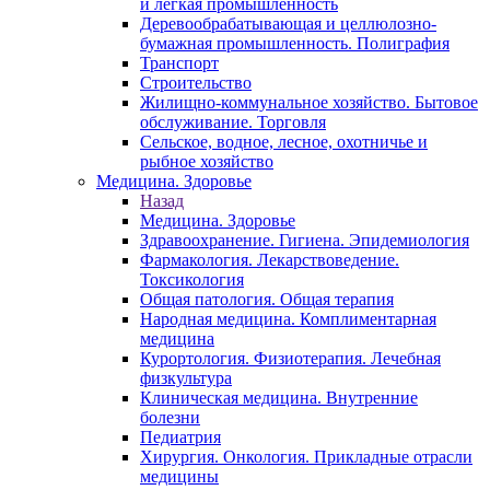
и легкая промышленность
Деревообрабатывающая и целлюлозно-
бумажная промышленность. Полиграфия
Транспорт
Строительство
Жилищно-коммунальное хозяйство. Бытовое
обслуживание. Торговля
Сельское, водное, лесное, охотничье и
рыбное хозяйство
Медицина. Здоровье
Назад
Медицина. Здоровье
Здравоохранение. Гигиена. Эпидемиология
Фармакология. Лекарствоведение.
Токсикология
Общая патология. Общая терапия
Народная медицина. Комплиментарная
медицина
Курортология. Физиотерапия. Лечебная
физкультура
Клиническая медицина. Внутренние
болезни
Педиатрия
Хирургия. Онкология. Прикладные отрасли
медицины