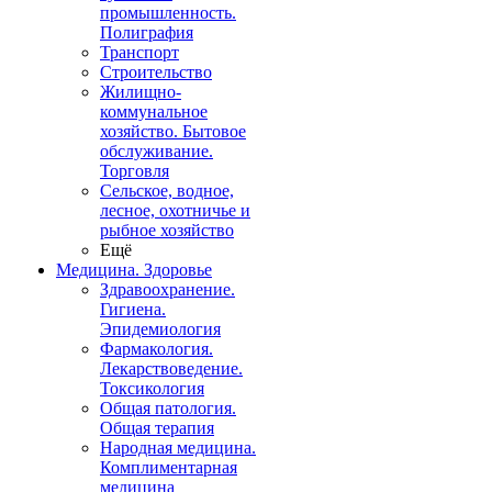
промышленность.
Полиграфия
Транспорт
Строительство
Жилищно-
коммунальное
хозяйство. Бытовое
обслуживание.
Торговля
Сельское, водное,
лесное, охотничье и
рыбное хозяйство
Ещё
Медицина. Здоровье
Здравоохранение.
Гигиена.
Эпидемиология
Фармакология.
Лекарствоведение.
Токсикология
Общая патология.
Общая терапия
Народная медицина.
Комплиментарная
медицина