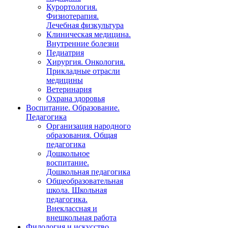
Курортология.
Физиотерапия.
Лечебная физкультура
Клиническая медицина.
Внутренние болезни
Педиатрия
Хирургия. Онкология.
Прикладные отрасли
медицины
Ветеринария
Охрана здоровья
Воспитание. Образование.
Педагогика
Организация народного
образования. Общая
педагогика
Дошкольное
воспитание.
Дошкольная педагогика
Общеобразовательная
школа. Школьная
педагогика.
Внеклассная и
внешкольная работа
Филология и искусство