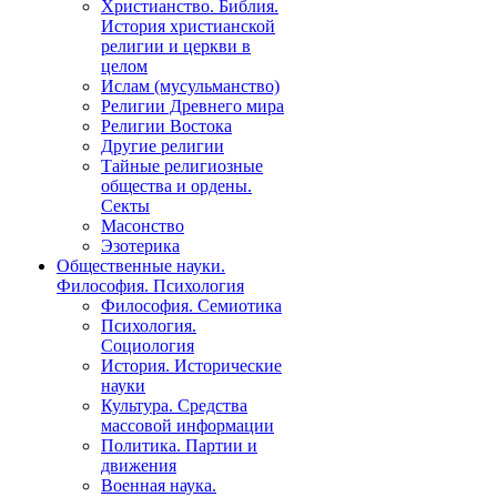
Христианство. Библия.
История христианской
религии и церкви в
целом
Ислам (мусульманство)
Религии Древнего мира
Религии Востока
Другие религии
Тайные религиозные
общества и ордены.
Секты
Масонство
Эзотерика
Общественные науки.
Философия. Психология
Философия. Семиотика
Психология.
Социология
История. Исторические
науки
Культура. Средства
массовой информации
Политика. Партии и
движения
Военная наука.