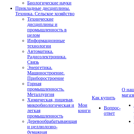
Биологические науки
Прикладные дисциплины.
Техника. Сельское хозяйство
Технические
дисциплины и
промышленность в
целом
Информационные
технологии
Автоматика.
Радиоэлектроника.
Связь
Энергетика.
Машиностроение.
Приборостроение
Горная
промышленность.
О на
Металлургия
магаз
Как купить
Химическая, пищевая,
микробиологическая и
Мои
Вопрос-
легкая
книги
ответ
промышленность
Деревообрабатывающая
и целлюлозно-
бумажная