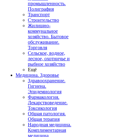
промышленность.
Полиграфия
Транспорт
Строительство
Жилищно-
коммунальное
хозяйство. Бытовое
обслуживание.
Торговля
Сельское, водное,
лесное, охотничье и
рыбное хозяйство
Ещё
Медицина. Здоровье
Здравоохранение.
Гигиена.
Эпидемиология
Фармакология.
Лекарствоведение.
Токсикология
Общая патология.
Общая терапия
Народная медицина.
Комплиментарная
медицина