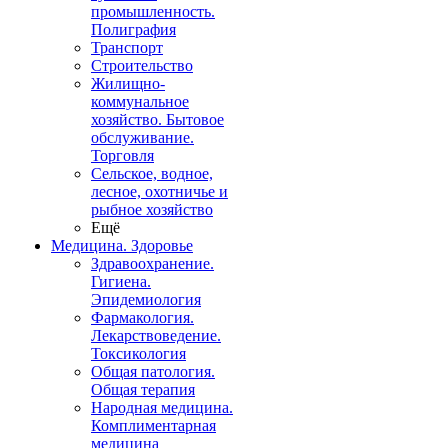
промышленность.
Полиграфия
Транспорт
Строительство
Жилищно-
коммунальное
хозяйство. Бытовое
обслуживание.
Торговля
Сельское, водное,
лесное, охотничье и
рыбное хозяйство
Ещё
Медицина. Здоровье
Здравоохранение.
Гигиена.
Эпидемиология
Фармакология.
Лекарствоведение.
Токсикология
Общая патология.
Общая терапия
Народная медицина.
Комплиментарная
медицина