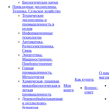
Биологические науки
Прикладные дисциплины.
Техника. Сельское хозяйство
Технические
дисциплины и
промышленность в
целом
Информационные
технологии
Автоматика.
Радиоэлектроника.
Связь
Энергетика.
Машиностроение.
Приборостроение
Горная
промышленность.
О на
Металлургия
магаз
Как купить
Химическая, пищевая,
микробиологическая и
Мои
Вопрос-
легкая
книги
ответ
промышленность
Деревообрабатывающая
и целлюлозно-
бумажная