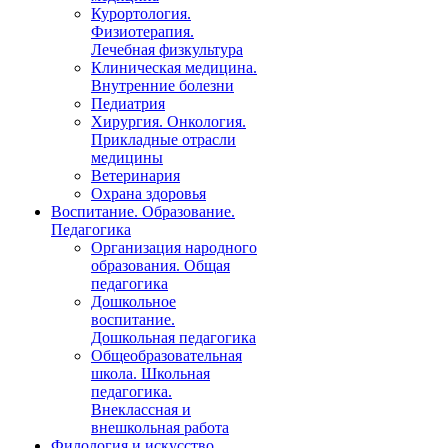
Курортология.
Физиотерапия.
Лечебная физкультура
Клиническая медицина.
Внутренние болезни
Педиатрия
Хирургия. Онкология.
Прикладные отрасли
медицины
Ветеринария
Охрана здоровья
Воспитание. Образование.
Педагогика
Организация народного
образования. Общая
педагогика
Дошкольное
воспитание.
Дошкольная педагогика
Общеобразовательная
школа. Школьная
педагогика.
Внеклассная и
внешкольная работа
Филология и искусство