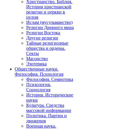
Христианство. Библия.
История христианской
религии и церкви в
целом
Ислам (мусульманство)
Религии Древнего мира
Религии Востока
Другие религии
Тайные религиозные
общества и ордены.
Секты
Масонство
Эзотерика
Общественные науки.
Философия. Психология
Философия. Семиотика
Психология.
Социология
История. Исторические
науки
Культура. Средства
массовой информации
Политика. Партии и
движения
Военная наука.