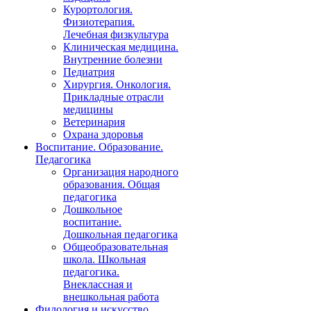
Курортология.
Физиотерапия.
Лечебная физкультура
Клиническая медицина.
Внутренние болезни
Педиатрия
Хирургия. Онкология.
Прикладные отрасли
медицины
Ветеринария
Охрана здоровья
Воспитание. Образование.
Педагогика
Организация народного
образования. Общая
педагогика
Дошкольное
воспитание.
Дошкольная педагогика
Общеобразовательная
школа. Школьная
педагогика.
Внеклассная и
внешкольная работа
Филология и искусство