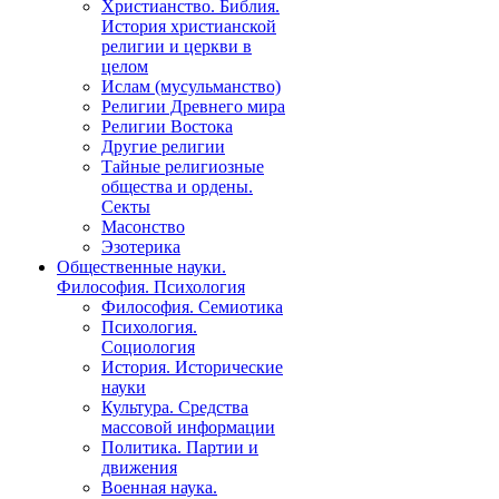
Христианство. Библия.
История христианской
религии и церкви в
целом
Ислам (мусульманство)
Религии Древнего мира
Религии Востока
Другие религии
Тайные религиозные
общества и ордены.
Секты
Масонство
Эзотерика
Общественные науки.
Философия. Психология
Философия. Семиотика
Психология.
Социология
История. Исторические
науки
Культура. Средства
массовой информации
Политика. Партии и
движения
Военная наука.