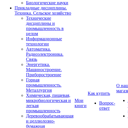
Биологические науки
Прикладные дисциплины.
Техника. Сельское хозяйство
Технические
дисциплины и
промышленность в
целом
Информационные
технологии
Автоматика.
Радиоэлектроника.
Связь
Энергетика.
Машиностроение.
Приборостроение
Горная
промышленность.
О на
Металлургия
магаз
Как купить
Химическая, пищевая,
микробиологическая и
Мои
Вопрос-
легкая
книги
ответ
промышленность
Деревообрабатывающая
и целлюлозно-
бумажная