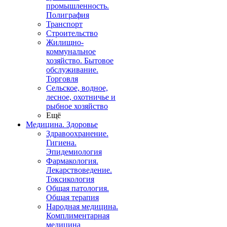
промышленность.
Полиграфия
Транспорт
Строительство
Жилищно-
коммунальное
хозяйство. Бытовое
обслуживание.
Торговля
Сельское, водное,
лесное, охотничье и
рыбное хозяйство
Ещё
Медицина. Здоровье
Здравоохранение.
Гигиена.
Эпидемиология
Фармакология.
Лекарствоведение.
Токсикология
Общая патология.
Общая терапия
Народная медицина.
Комплиментарная
медицина