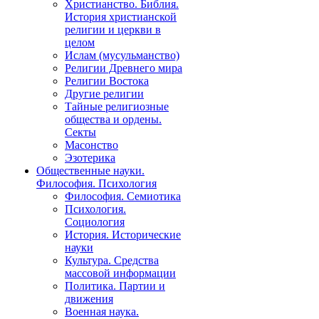
Христианство. Библия.
История христианской
религии и церкви в
целом
Ислам (мусульманство)
Религии Древнего мира
Религии Востока
Другие религии
Тайные религиозные
общества и ордены.
Секты
Масонство
Эзотерика
Общественные науки.
Философия. Психология
Философия. Семиотика
Психология.
Социология
История. Исторические
науки
Культура. Средства
массовой информации
Политика. Партии и
движения
Военная наука.