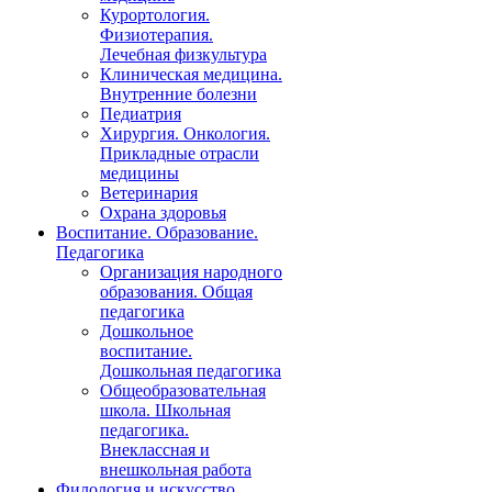
Курортология.
Физиотерапия.
Лечебная физкультура
Клиническая медицина.
Внутренние болезни
Педиатрия
Хирургия. Онкология.
Прикладные отрасли
медицины
Ветеринария
Охрана здоровья
Воспитание. Образование.
Педагогика
Организация народного
образования. Общая
педагогика
Дошкольное
воспитание.
Дошкольная педагогика
Общеобразовательная
школа. Школьная
педагогика.
Внеклассная и
внешкольная работа
Филология и искусство