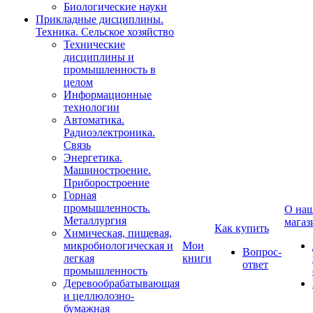
Биологические науки
Прикладные дисциплины.
Техника. Сельское хозяйство
Технические
дисциплины и
промышленность в
целом
Информационные
технологии
Автоматика.
Радиоэлектроника.
Связь
Энергетика.
Машиностроение.
Приборостроение
Горная
промышленность.
О на
Металлургия
магаз
Как купить
Химическая, пищевая,
микробиологическая и
Мои
Вопрос-
легкая
книги
ответ
промышленность
Деревообрабатывающая
и целлюлозно-
бумажная