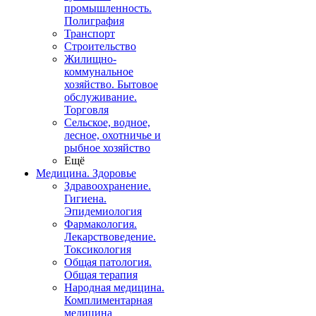
промышленность.
Полиграфия
Транспорт
Строительство
Жилищно-
коммунальное
хозяйство. Бытовое
обслуживание.
Торговля
Сельское, водное,
лесное, охотничье и
рыбное хозяйство
Ещё
Медицина. Здоровье
Здравоохранение.
Гигиена.
Эпидемиология
Фармакология.
Лекарствоведение.
Токсикология
Общая патология.
Общая терапия
Народная медицина.
Комплиментарная
медицина