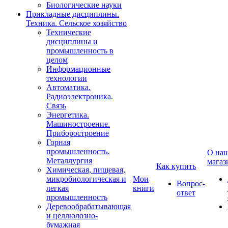
Биологические науки
Прикладные дисциплины.
Техника. Сельское хозяйство
Технические
дисциплины и
промышленность в
целом
Информационные
технологии
Автоматика.
Радиоэлектроника.
Связь
Энергетика.
Машиностроение.
Приборостроение
Горная
промышленность.
О на
Металлургия
магаз
Как купить
Химическая, пищевая,
микробиологическая и
Мои
Вопрос-
легкая
книги
ответ
промышленность
Деревообрабатывающая
и целлюлозно-
бумажная