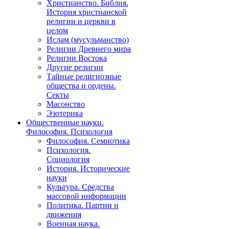
Христианство. Библия.
История христианской
религии и церкви в
целом
Ислам (мусульманство)
Религии Древнего мира
Религии Востока
Другие религии
Тайные религиозные
общества и ордены.
Секты
Масонство
Эзотерика
Общественные науки.
Философия. Психология
Философия. Семиотика
Психология.
Социология
История. Исторические
науки
Культура. Средства
массовой информации
Политика. Партии и
движения
Военная наука.