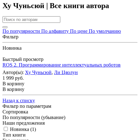
Ху Чуньсюй | Все книги автора
По популярности
По алфавиту
По цене
По умолчанию
Фильтр
Новинка
Быстрый просмотр
ROS 2. Программирование интеллектуальных роботов
Автор(ы):
Ху Чуньсюй
,
Ли Цяолун
1 999 руб.
В корзину
В корзину
Назад к списку
Фильтр по параметрам
Сортировка
По популярности (убывание)
Наши предложения
Новинка (
1
)
Тип книги