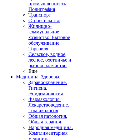
промышленность.
Полиграфия
Транспорт
Строительство
Жилищно-
коммунальное
хозяйство. Бытовое
обслуживание.
Торговля
Сельское, водное,
лесное, охотничье и
рыбное хозяйство
Ещё
Медицина. Здоровье
Здравоохранение.
Гигиена.
Эпидемиология
Фармакология.
Лекарствоведение.
Токсикология
Общая патология.
Общая терапия
Народная медицина.
Комплиментарная
медицина