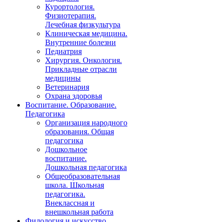
Курортология.
Физиотерапия.
Лечебная физкультура
Клиническая медицина.
Внутренние болезни
Педиатрия
Хирургия. Онкология.
Прикладные отрасли
медицины
Ветеринария
Охрана здоровья
Воспитание. Образование.
Педагогика
Организация народного
образования. Общая
педагогика
Дошкольное
воспитание.
Дошкольная педагогика
Общеобразовательная
школа. Школьная
педагогика.
Внеклассная и
внешкольная работа
Филология и искусство