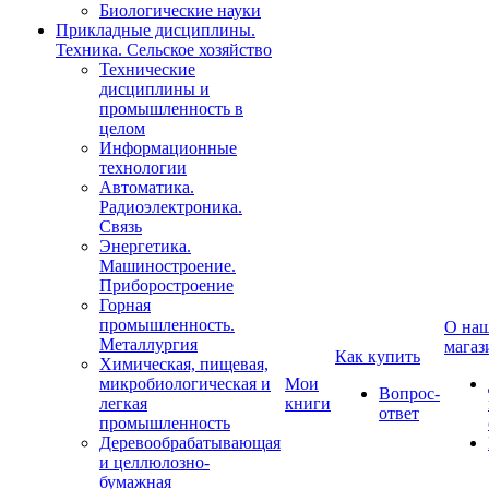
Биологические науки
Прикладные дисциплины.
Техника. Сельское хозяйство
Технические
дисциплины и
промышленность в
целом
Информационные
технологии
Автоматика.
Радиоэлектроника.
Связь
Энергетика.
Машиностроение.
Приборостроение
Горная
промышленность.
О на
Металлургия
магаз
Как купить
Химическая, пищевая,
микробиологическая и
Мои
Вопрос-
легкая
книги
ответ
промышленность
Деревообрабатывающая
и целлюлозно-
бумажная