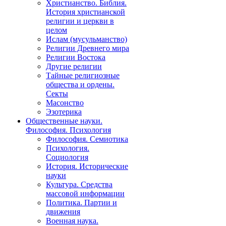
Христианство. Библия.
История христианской
религии и церкви в
целом
Ислам (мусульманство)
Религии Древнего мира
Религии Востока
Другие религии
Тайные религиозные
общества и ордены.
Секты
Масонство
Эзотерика
Общественные науки.
Философия. Психология
Философия. Семиотика
Психология.
Социология
История. Исторические
науки
Культура. Средства
массовой информации
Политика. Партии и
движения
Военная наука.