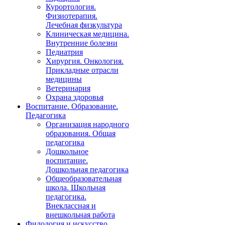
Курортология.
Физиотерапия.
Лечебная физкультура
Клиническая медицина.
Внутренние болезни
Педиатрия
Хирургия. Онкология.
Прикладные отрасли
медицины
Ветеринария
Охрана здоровья
Воспитание. Образование.
Педагогика
Организация народного
образования. Общая
педагогика
Дошкольное
воспитание.
Дошкольная педагогика
Общеобразовательная
школа. Школьная
педагогика.
Внеклассная и
внешкольная работа
Филология и искусство