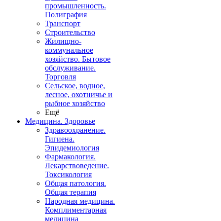
промышленность.
Полиграфия
Транспорт
Строительство
Жилищно-
коммунальное
хозяйство. Бытовое
обслуживание.
Торговля
Сельское, водное,
лесное, охотничье и
рыбное хозяйство
Ещё
Медицина. Здоровье
Здравоохранение.
Гигиена.
Эпидемиология
Фармакология.
Лекарствоведение.
Токсикология
Общая патология.
Общая терапия
Народная медицина.
Комплиментарная
медицина