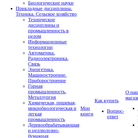
Биологические науки
Прикладные дисциплины.
Техника. Сельское хозяйство
Технические
дисциплины и
промышленность в
целом
Информационные
технологии
Автоматика.
Радиоэлектроника.
Связь
Энергетика.
Машиностроение.
Приборостроение
Горная
промышленность.
О на
Металлургия
магаз
Как купить
Химическая, пищевая,
микробиологическая и
Мои
Вопрос-
легкая
книги
ответ
промышленность
Деревообрабатывающая
и целлюлозно-
бумажная