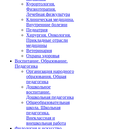
Курортология.
Физиотерапия.
Лечебная физкультура
Клиническая медицина.
Внутренние болезни
Педиатрия
Хирургия. Онкология.
Прикладные отрасли
медицины
Ветеринария
Охрана здоровья
Воспитание. Образование.
Педагогика
Организация народного
образования. Общая
педагогика
Дошкольное
воспитание.
Дошкольная педагогика
Общеобразовательная
школа. Школьная
педагогика.
Внеклассная и
внешкольная работа
Филология и искусство