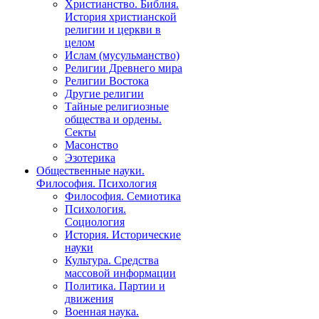
Христианство. Библия.
История христианской
религии и церкви в
целом
Ислам (мусульманство)
Религии Древнего мира
Религии Востока
Другие религии
Тайные религиозные
общества и ордены.
Секты
Масонство
Эзотерика
Общественные науки.
Философия. Психология
Философия. Семиотика
Психология.
Социология
История. Исторические
науки
Культура. Средства
массовой информации
Политика. Партии и
движения
Военная наука.