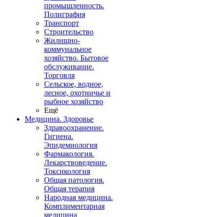
промышленность.
Полиграфия
Транспорт
Строительство
Жилищно-
коммунальное
хозяйство. Бытовое
обслуживание.
Торговля
Сельское, водное,
лесное, охотничье и
рыбное хозяйство
Ещё
Медицина. Здоровье
Здравоохранение.
Гигиена.
Эпидемиология
Фармакология.
Лекарствоведение.
Токсикология
Общая патология.
Общая терапия
Народная медицина.
Комплиментарная
медицина